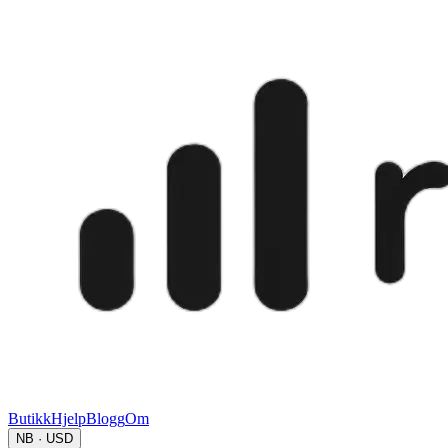
Butikk
Hjelp
Blogg
Om
NB · USD