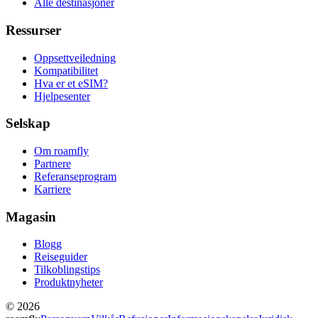
Alle destinasjoner
Ressurser
Oppsettveiledning
Kompatibilitet
Hva er et eSIM?
Hjelpesenter
Selskap
Om roamfly
Partnere
Referanseprogram
Karriere
Magasin
Blogg
Reiseguider
Tilkoblingstips
Produktnyheter
© 2026