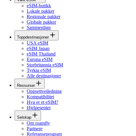
eSIM-butikk
Lokale pakker
Regionale pakker
Globale pakker
Sammenlign
Toppdestinasjoner
USA eSIM
eSIM Japan
eSIM Thailand
Europa eSIM
Storbritannia eSIM
Tyrkia eSIM
Alle destinasjoner
Ressurser
Oppsettveiledning
Kompatibilitet
Hva er et eSIM?
Hjelpesenter
Selskap
Om roamfly
Partnere
Referanseprogram