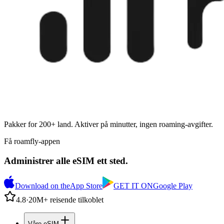
Pakker for 200+ land. Aktiver på minutter, ingen roaming-avgifter.
Få roamfly-appen
Administrer alle eSIM ett sted.
Download on the
App Store
GET IT ON
Google Play
4.8
·
20M+ reisende tilkoblet
Våre eSIM