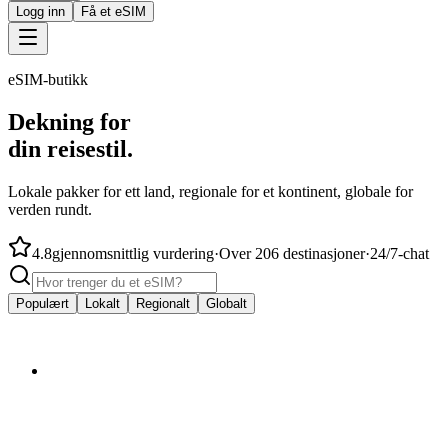
Logg inn
Få et eSIM
eSIM-butikk
Dekning for
din reisestil.
Lokale pakker for ett land, regionale for et kontinent, globale for
verden rundt.
4.8
gjennomsnittlig vurdering
·
Over 206 destinasjoner
·
24/7-chat
Populært
Lokalt
Regionalt
Globalt
fra
$4.50
🇦🇺