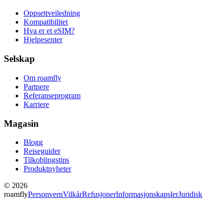
Oppsettveiledning
Kompatibilitet
Hva er et eSIM?
Hjelpesenter
Selskap
Om roamfly
Partnere
Referanseprogram
Karriere
Magasin
Blogg
Reiseguider
Tilkoblingstips
Produktnyheter
© 2026
roamfly
Personvern
Vilkår
Refusjoner
Informasjonskapsler
Juridisk