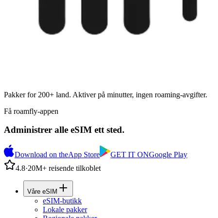
Pakker for 200+ land. Aktiver på minutter, ingen roaming-avgifter.
Få roamfly-appen
Administrer alle eSIM ett sted.
Download on the
App Store
GET IT ON
Google Play
4.8
·
20M+ reisende tilkoblet
Våre eSIM
eSIM-butikk
Lokale pakker