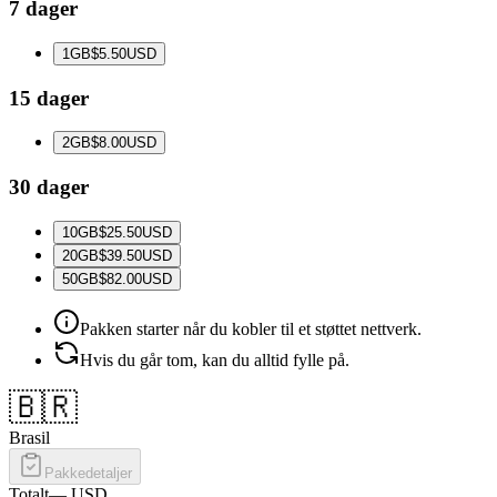
7 dager
1
GB
$5.50
USD
15 dager
2
GB
$8.00
USD
30 dager
10
GB
$25.50
USD
20
GB
$39.50
USD
50
GB
$82.00
USD
Pakken starter når du kobler til et støttet nettverk.
Hvis du går tom, kan du alltid fylle på.
🇧🇷
Brasil
Pakkedetaljer
Totalt
—
USD