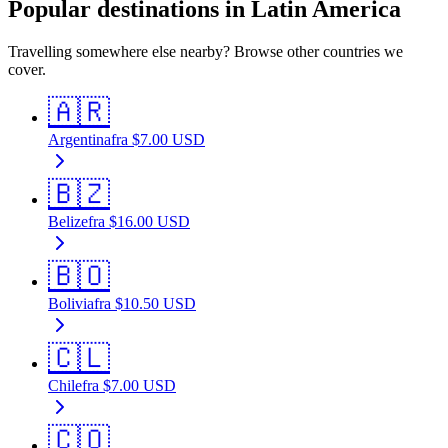
Popular destinations in Latin America
Travelling somewhere else nearby? Browse other countries we
cover.
🇦🇷
Argentina
fra
$
7.00
USD
🇧🇿
Belize
fra
$
16.00
USD
🇧🇴
Bolivia
fra
$
10.50
USD
🇨🇱
Chile
fra
$
7.00
USD
🇨🇴