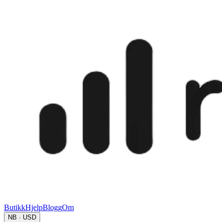
Butikk
Hjelp
Blogg
Om
NB · USD