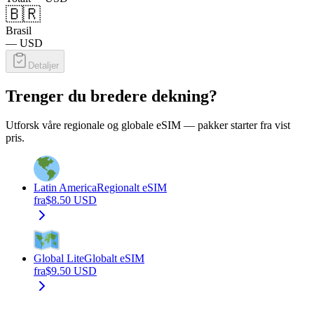
🇧🇷
Brasil
—
USD
Detaljer
Trenger du bredere dekning?
Utforsk våre regionale og globale eSIM — pakker starter fra vist
pris.
Latin America
Regionalt eSIM
fra
$
8.50
USD
Global Lite
Globalt eSIM
fra
$
9.50
USD