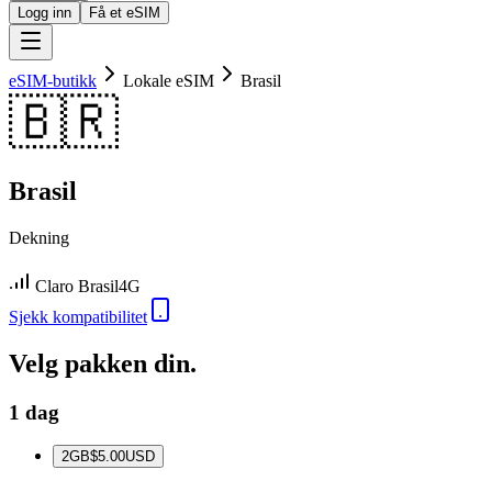
Logg inn
Få et eSIM
eSIM-butikk
Lokale eSIM
Brasil
🇧🇷
Brasil
Dekning
Claro Brasil
4G
Sjekk kompatibilitet
Velg pakken din.
1 dag
2
GB
$5.00
USD