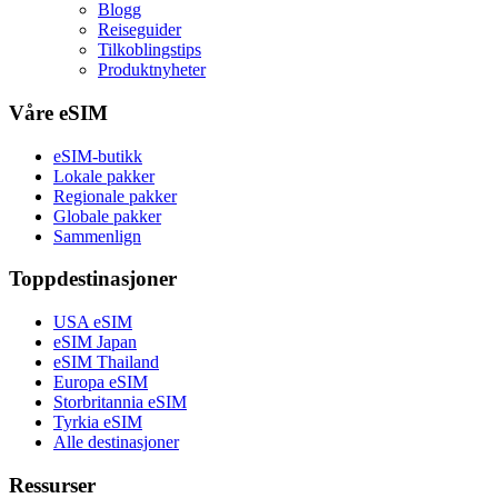
Blogg
Reiseguider
Tilkoblingstips
Produktnyheter
Våre eSIM
eSIM-butikk
Lokale pakker
Regionale pakker
Globale pakker
Sammenlign
Toppdestinasjoner
USA eSIM
eSIM Japan
eSIM Thailand
Europa eSIM
Storbritannia eSIM
Tyrkia eSIM
Alle destinasjoner
Ressurser