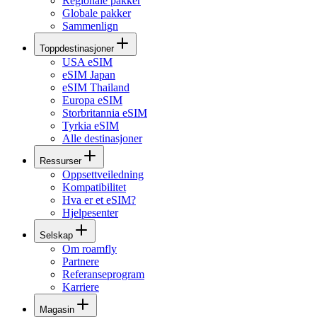
Regionale pakker
Globale pakker
Sammenlign
Toppdestinasjoner
USA eSIM
eSIM Japan
eSIM Thailand
Europa eSIM
Storbritannia eSIM
Tyrkia eSIM
Alle destinasjoner
Ressurser
Oppsettveiledning
Kompatibilitet
Hva er et eSIM?
Hjelpesenter
Selskap
Om roamfly
Partnere
Referanseprogram
Karriere
Magasin