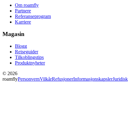
Om roamfly
Partnere
Referanseprogram
Karriere
Magasin
Blogg
Reiseguider
Tilkoblingstips
Produktnyheter
© 2026
roamfly
Personvern
Vilkår
Refusjoner
Informasjonskapsler
Juridisk