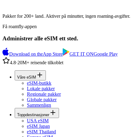
Pakker for 200+ land. Aktiver på minutter, ingen roaming-avgifter.
Få roamfly-appen
Administrer alle eSIM ett sted.
Download on the
App Store
GET IT ON
Google Play
4.8
·
20M+ reisende tilkoblet
Våre eSIM
eSIM-butikk
Lokale pakker
Regionale pakker
Globale pakker
Sammenlign
Toppdestinasjoner
USA eSIM
eSIM Japan
eSIM Thailand