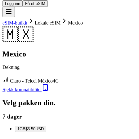
Logg inn
Få et eSIM
eSIM-butikk
Lokale eSIM
Mexico
🇲🇽
Mexico
Dekning
Claro - Telcel México
4G
Sjekk kompatibilitet
Velg pakken din.
7 dager
1
GB
$5.50
USD