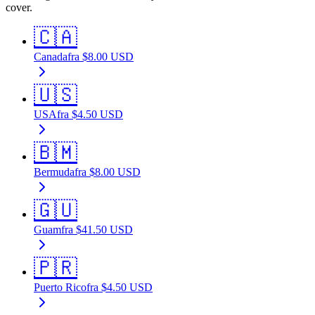
cover.
🇨🇦
Canada
fra
$
8.00
USD
🇺🇸
USA
fra
$
4.50
USD
🇧🇲
Bermuda
fra
$
8.00
USD
🇬🇺
Guam
fra
$
41.50
USD
🇵🇷
Puerto Rico
fra
$
4.50
USD