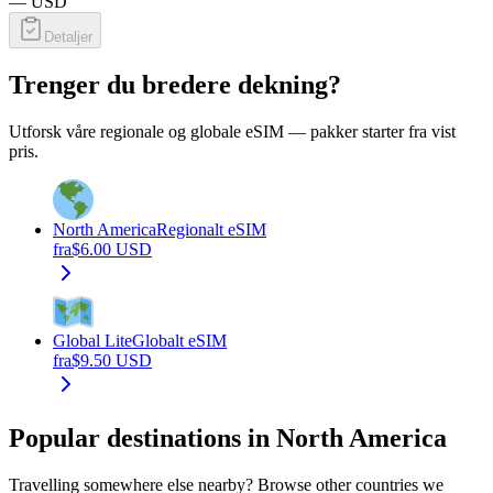
—
USD
Detaljer
Trenger du bredere dekning?
Utforsk våre regionale og globale eSIM — pakker starter fra vist
pris.
North America
Regionalt eSIM
fra
$
6.00
USD
Global Lite
Globalt eSIM
fra
$
9.50
USD
Popular destinations in North America
Travelling somewhere else nearby? Browse other countries we