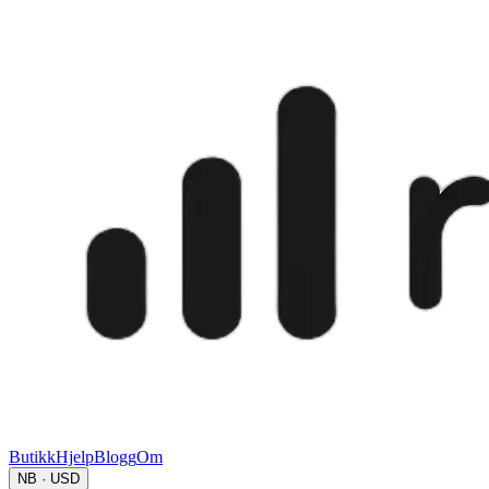
Butikk
Hjelp
Blogg
Om
NB · USD