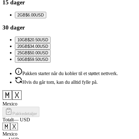
15 dager
2
GB
$6.00
USD
30 dager
10
GB
$20.50
USD
20
GB
$34.00
USD
25
GB
$50.00
USD
50
GB
$59.50
USD
Pakken starter når du kobler til et støttet nettverk.
Hvis du går tom, kan du alltid fylle på.
🇲🇽
Mexico
Pakkedetaljer
Totalt
—
USD
🇲🇽
Mexico