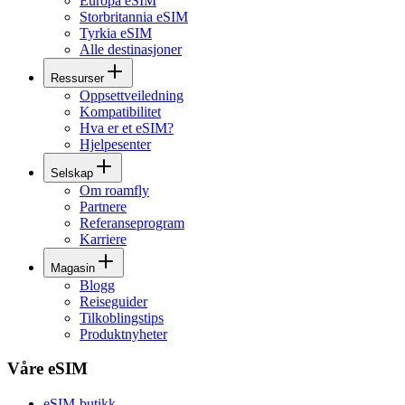
Europa eSIM
Storbritannia eSIM
Tyrkia eSIM
Alle destinasjoner
Ressurser
Oppsettveiledning
Kompatibilitet
Hva er et eSIM?
Hjelpesenter
Selskap
Om roamfly
Partnere
Referanseprogram
Karriere
Magasin
Blogg
Reiseguider
Tilkoblingstips
Produktnyheter
Våre eSIM
eSIM-butikk