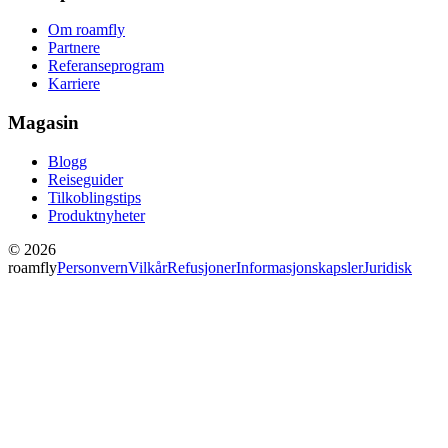
Om roamfly
Partnere
Referanseprogram
Karriere
Magasin
Blogg
Reiseguider
Tilkoblingstips
Produktnyheter
© 2026
roamfly
Personvern
Vilkår
Refusjoner
Informasjonskapsler
Juridisk