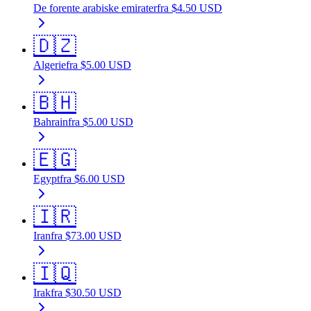
De forente arabiske emirater
fra
$
4.50
USD
🇩🇿
Algerie
fra
$
5.00
USD
🇧🇭
Bahrain
fra
$
5.00
USD
🇪🇬
Egypt
fra
$
6.00
USD
🇮🇷
Iran
fra
$
73.00
USD
🇮🇶
Irak
fra
$
30.50
USD