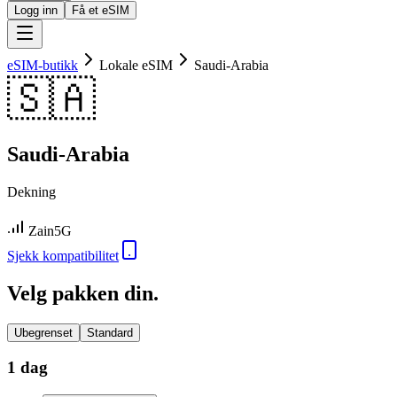
Logg inn
Få et eSIM
eSIM-butikk
Lokale eSIM
Saudi-Arabia
🇸🇦
Saudi-Arabia
Dekning
Zain
5G
Sjekk kompatibilitet
Velg pakken din.
Ubegrenset
Standard
1 dag