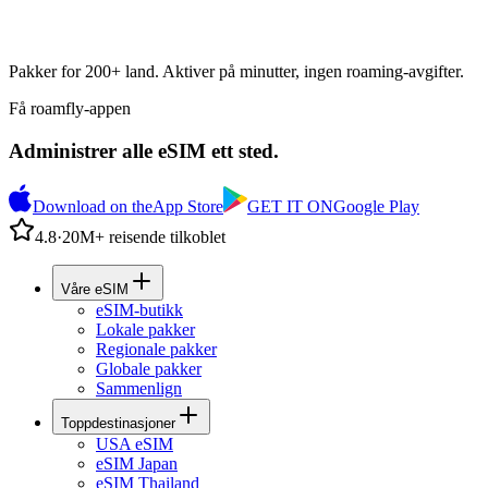
Pakker for 200+ land. Aktiver på minutter, ingen roaming-avgifter.
Få roamfly-appen
Administrer alle eSIM ett sted.
Download on the
App Store
GET IT ON
Google Play
4.8
·
20M+ reisende tilkoblet
Våre eSIM
eSIM-butikk
Lokale pakker
Regionale pakker
Globale pakker
Sammenlign
Toppdestinasjoner
USA eSIM
eSIM Japan
eSIM Thailand