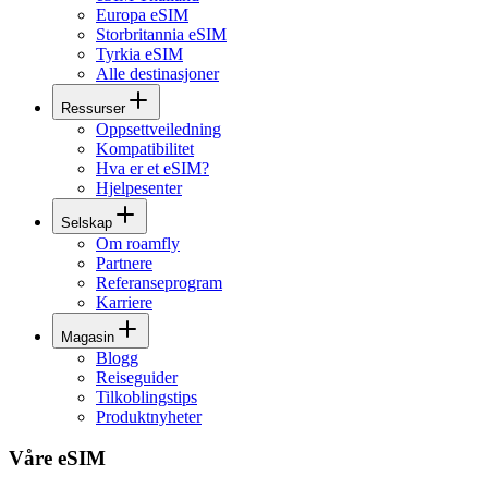
Europa eSIM
Storbritannia eSIM
Tyrkia eSIM
Alle destinasjoner
Ressurser
Oppsettveiledning
Kompatibilitet
Hva er et eSIM?
Hjelpesenter
Selskap
Om roamfly
Partnere
Referanseprogram
Karriere
Magasin
Blogg
Reiseguider
Tilkoblingstips
Produktnyheter
Våre eSIM