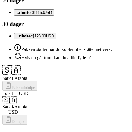
20 dager
Unlimited
$83.50
USD
30 dager
Unlimited
$123.00
USD
Pakken starter når du kobler til et støttet nettverk.
Hvis du går tom, kan du alltid fylle på.
🇸🇦
Saudi-Arabia
Pakkedetaljer
Totalt
—
USD
🇸🇦
Saudi-Arabia
—
USD
Detaljer