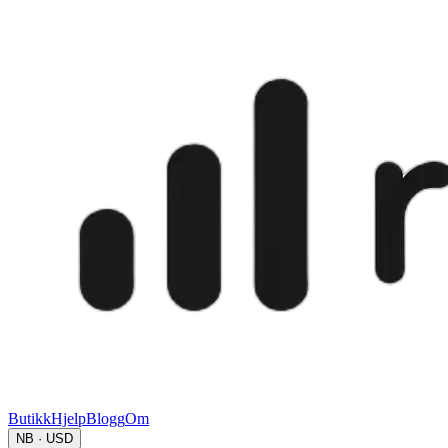
Butikk
Hjelp
Blogg
Om
NB · USD