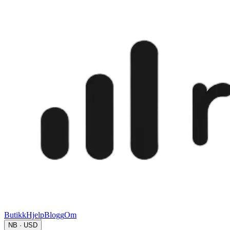
Butikk
Hjelp
Blogg
Om
NB · USD