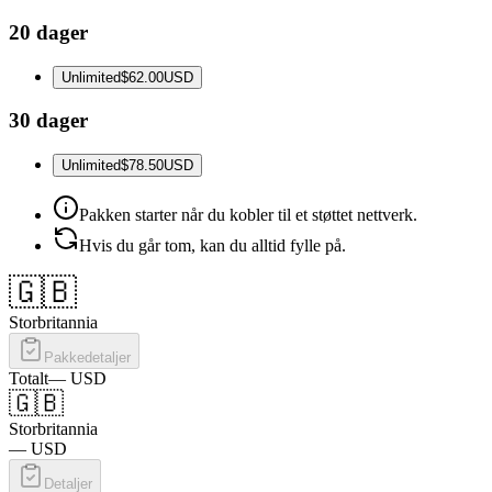
20 dager
Unlimited
$62.00
USD
30 dager
Unlimited
$78.50
USD
Pakken starter når du kobler til et støttet nettverk.
Hvis du går tom, kan du alltid fylle på.
🇬🇧
Storbritannia
Pakkedetaljer
Totalt
—
USD
🇬🇧
Storbritannia
—
USD
Detaljer