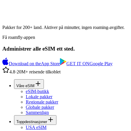
Pakker for 200+ land. Aktiver på minutter, ingen roaming-avgifter.
Få roamfly-appen
Administrer alle eSIM ett sted.
Download on the
App Store
GET IT ON
Google Play
4.8
·
20M+ reisende tilkoblet
Våre eSIM
eSIM-butikk
Lokale pakker
Regionale pakker
Globale pakker
Sammenlign
Toppdestinasjoner
USA eSIM