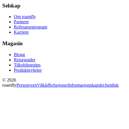
Selskap
Om roamfly
Partnere
Referanseprogram
Karriere
Magasin
Blogg
Reiseguider
Tilkoblingstips
Produktnyheter
© 2026
roamfly
Personvern
Vilkår
Refusjoner
Informasjonskapsler
Juridisk