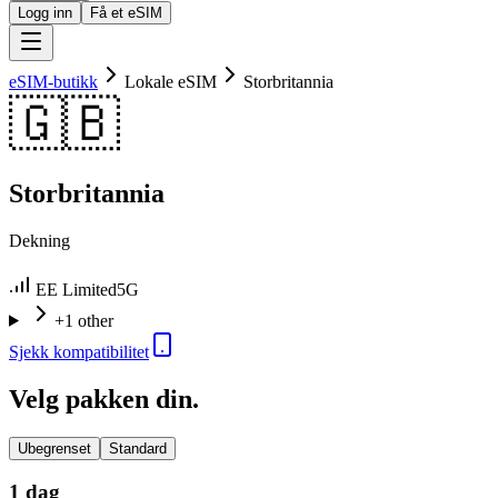
Logg inn
Få et eSIM
eSIM-butikk
Lokale eSIM
Storbritannia
🇬🇧
Storbritannia
Dekning
EE Limited
5G
+1 other
Sjekk kompatibilitet
Velg pakken din.
Ubegrenset
Standard
1 dag