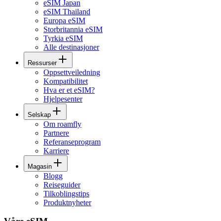
eSIM Japan
eSIM Thailand
Europa eSIM
Storbritannia eSIM
Tyrkia eSIM
Alle destinasjoner
Ressurser
Oppsettveiledning
Kompatibilitet
Hva er et eSIM?
Hjelpesenter
Selskap
Om roamfly
Partnere
Referanseprogram
Karriere
Magasin
Blogg
Reiseguider
Tilkoblingstips
Produktnyheter