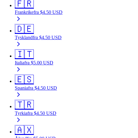
🇫🇷
Frankrike
fra
$
4.50
USD
🇩🇪
Tyskland
fra
$
4.50
USD
🇮🇹
Italia
fra
$
5.00
USD
🇪🇸
Spania
fra
$
4.50
USD
🇹🇷
Tyrkia
fra
$
4.50
USD
🇦🇽