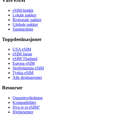
Våre eSIM
eSIM-butikk
Lokale pakker
Regionale pakker
Globale pakker
Sammenlign
Toppdestinasjoner
USA eSIM
eSIM Japan
eSIM Thailand
Europa eSIM
Storbritannia eSIM
Tyrkia eSIM
Alle destinasjoner
Ressurser
Oppsettveiledning
Kompatibilitet
Hva er et eSIM?
Hjelpesenter