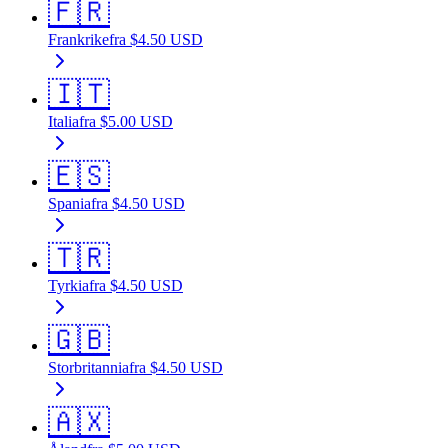
🇫🇷
Frankrike
fra
$
4.50
USD
🇮🇹
Italia
fra
$
5.00
USD
🇪🇸
Spania
fra
$
4.50
USD
🇹🇷
Tyrkia
fra
$
4.50
USD
🇬🇧
Storbritannia
fra
$
4.50
USD
🇦🇽