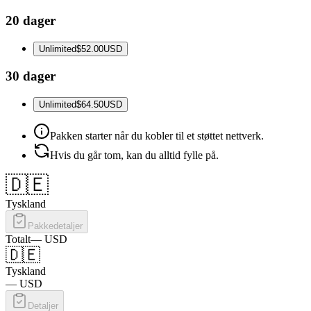
20 dager
Unlimited
$52.00
USD
30 dager
Unlimited
$64.50
USD
Pakken starter når du kobler til et støttet nettverk.
Hvis du går tom, kan du alltid fylle på.
🇩🇪
Tyskland
Pakkedetaljer
Totalt
—
USD
🇩🇪
Tyskland
—
USD
Detaljer