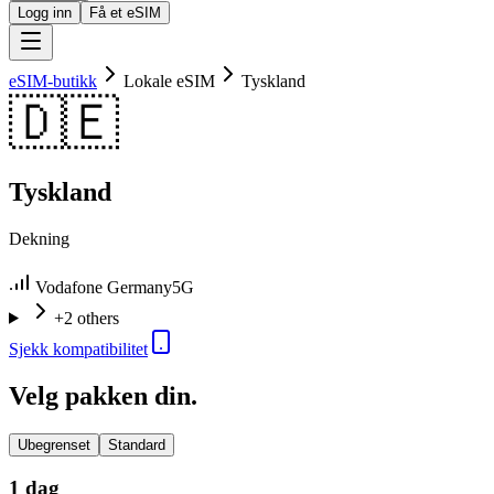
Logg inn
Få et eSIM
eSIM-butikk
Lokale eSIM
Tyskland
🇩🇪
Tyskland
Dekning
Vodafone Germany
5G
+2 others
Sjekk kompatibilitet
Velg pakken din.
Ubegrenset
Standard
1 dag