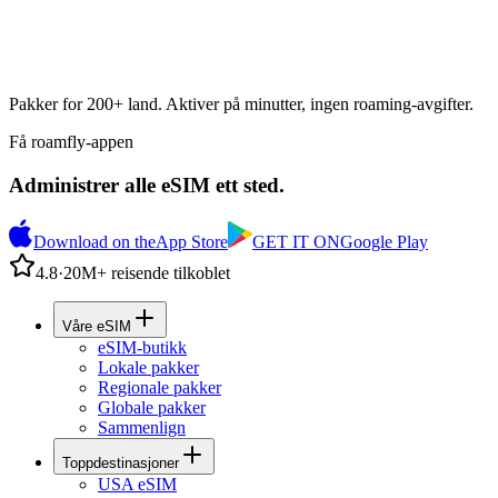
Pakker for 200+ land. Aktiver på minutter, ingen roaming-avgifter.
Få roamfly-appen
Administrer alle eSIM ett sted.
Download on the
App Store
GET IT ON
Google Play
4.8
·
20M+ reisende tilkoblet
Våre eSIM
eSIM-butikk
Lokale pakker
Regionale pakker
Globale pakker
Sammenlign
Toppdestinasjoner
USA eSIM