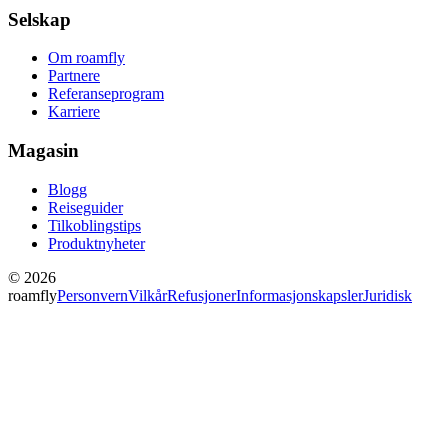
Selskap
Om roamfly
Partnere
Referanseprogram
Karriere
Magasin
Blogg
Reiseguider
Tilkoblingstips
Produktnyheter
© 2026
roamfly
Personvern
Vilkår
Refusjoner
Informasjonskapsler
Juridisk