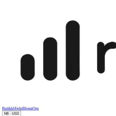
Butikk
Hjelp
Blogg
Om
NB · USD