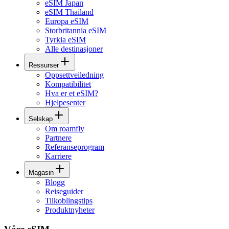
eSIM Japan
eSIM Thailand
Europa eSIM
Storbritannia eSIM
Tyrkia eSIM
Alle destinasjoner
Ressurser
Oppsettveiledning
Kompatibilitet
Hva er et eSIM?
Hjelpesenter
Selskap
Om roamfly
Partnere
Referanseprogram
Karriere
Magasin
Blogg
Reiseguider
Tilkoblingstips
Produktnyheter