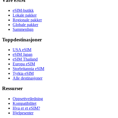
Våre eSIM
eSIM-butikk
Lokale pakker
Regionale pakker
Globale pakker
Sammenlign
Toppdestinasjoner
USA eSIM
eSIM Japan
eSIM Thailand
Europa eSIM
Storbritannia eSIM
Tyrkia eSIM
Alle destinasjoner
Ressurser
Oppsettveiledning
Kompatibilitet
Hva er et eSIM?
Hjelpesenter