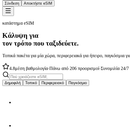
Σύνδεση
Αποκτήστε eSIM
κατάστημα eSIM
Κάλυψη για
τον τρόπο που ταξιδεύετε.
Τοπικά πακέτα για μία χώρα, περιφερειακά για ήπειρο, παγκόσμια γι
4.8
μέση βαθμολογία
·
Πάνω από 206 προορισμοί
·
Συνομιλία 24/7
Δημοφιλή
Τοπικό
Περιφερειακό
Παγκόσμιο
από
$4.50
🇦🇺