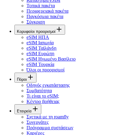
Κατάστημα eSIM
Τοπικά πακέτα
Περιφερειακά πακέτα
Παγκόσμια πακέτα
Σύγκριση
Κορυφαίοι προορισμοί
eSIM ΗΠΑ
eSIM Ιαπωνία
eSIM Ταϊλάνδη
eSIM Ευρώπη
eSIM Ηνωμένο Βασίλειο
eSIM Τουρκία
Όλοι οι προορισμοί
Πόροι
Οδηγός εγκατάστασης
Συμβατότητα
Τι είναι το eSIM;
Κέντρο βοήθειας
Εταιρεία
Σχετικά με τη roamfly
Συνεργάτες
Πρόγραμμα συστάσεων
Καριέρες