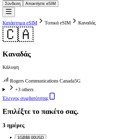
Σύνδεση
Αποκτήστε eSIM
Κατάστημα eSIM
Τοπικά eSIM
Καναδάς
🇨🇦
Καναδάς
Κάλυψη
Rogers Communications Canada
5G
+3 others
Έλεγχος συμβατότητας
Επιλέξτε το πακέτο σας.
3 ημέρες
1
GB
$8.00
USD