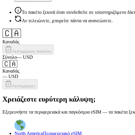
Το πακέτο ξεκινά όταν συνδεθείτε σε υποστηριζόμενο δίκ
Αν τελειώνετε, μπορείτε πάντα να ανανεώσετε.
🇨🇦
Καναδάς
Λεπτομέρειες πακέτου
Σύνολο
—
USD
🇨🇦
Καναδάς
—
USD
Λεπτομέρειες
Χρειάζεστε ευρύτερη κάλυψη;
Εξερευνήστε τα περιφερειακά και παγκόσμια eSIM — τα πακέτα ξεκι
North America
Περιφερειακό eSIM