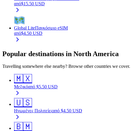
από
$
15.50
USD
Global Lite
Παγκόσμιο eSIM
από
$
4.50
USD
Popular destinations in North America
Travelling somewhere else nearby? Browse other countries we cover.
🇲🇽
Μεξικό
από
$
5.50
USD
🇺🇸
Ηνωμένες Πολιτείες
από
$
4.50
USD
🇧🇲