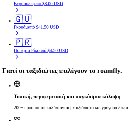
Βερμούδες
από
$
8.00
USD
🇬🇺
Γκουάμ
από
$
41.50
USD
🇵🇷
Πουέρτο Ρίκο
από
$
4.50
USD
Γιατί οι ταξιδιώτες επιλέγουν το roamfly.
Τοπική, περιφερειακή και παγκόσμια κάλυψη
200+ προορισμοί καλύπτονται με αξιόπιστα και γρήγορα δίκτυ