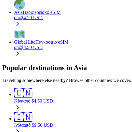
Asia
Περιφερειακό eSIM
από
$
4.50
USD
Global Lite
Παγκόσμιο eSIM
από
$
4.50
USD
Popular destinations in Asia
Travelling somewhere else nearby? Browse other countries we cover.
🇨🇳
Κίνα
από
$
4.50
USD
🇮🇳
Ινδία
από
$
9.50
USD