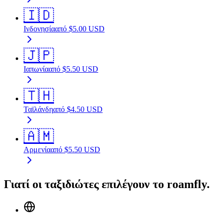
🇮🇩
Ινδονησία
από
$
5.00
USD
🇯🇵
Ιαπωνία
από
$
5.50
USD
🇹🇭
Ταϊλάνδη
από
$
4.50
USD
🇦🇲
Αρμενία
από
$
5.50
USD
Γιατί οι ταξιδιώτες επιλέγουν το roamfly.