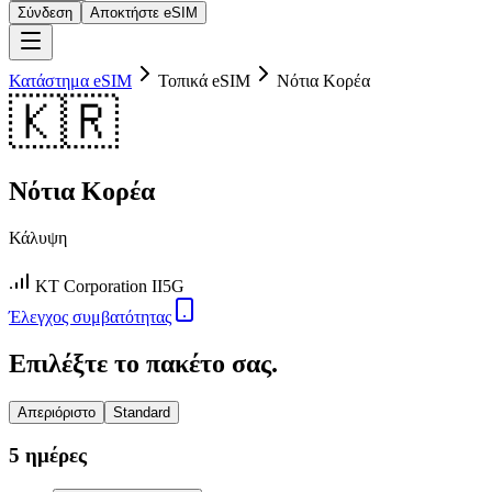
Σύνδεση
Αποκτήστε eSIM
Κατάστημα eSIM
Τοπικά eSIM
Νότια Κορέα
🇰🇷
Νότια Κορέα
Κάλυψη
KT Corporation II
5G
Έλεγχος συμβατότητας
Επιλέξτε το πακέτο σας.
Απεριόριστο
Standard
5 ημέρες