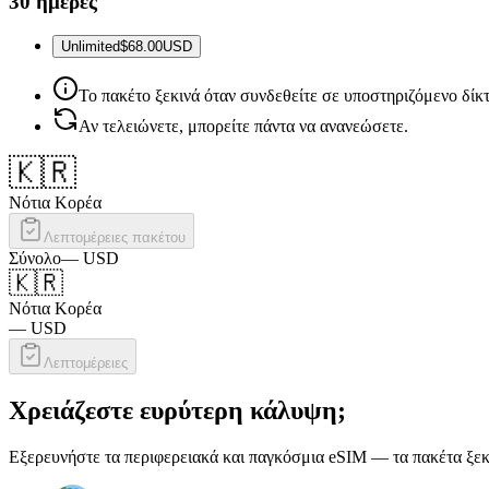
30 ημέρες
Unlimited
$68.00
USD
Το πακέτο ξεκινά όταν συνδεθείτε σε υποστηριζόμενο δίκ
Αν τελειώνετε, μπορείτε πάντα να ανανεώσετε.
🇰🇷
Νότια Κορέα
Λεπτομέρειες πακέτου
Σύνολο
—
USD
🇰🇷
Νότια Κορέα
—
USD
Λεπτομέρειες
Χρειάζεστε ευρύτερη κάλυψη;
Εξερευνήστε τα περιφερειακά και παγκόσμια eSIM — τα πακέτα ξεκι