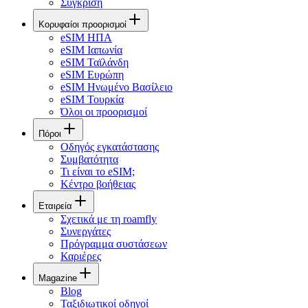
Σύγκριση
Κορυφαίοι προορισμοί
eSIM ΗΠΑ
eSIM Ιαπωνία
eSIM Ταϊλάνδη
eSIM Ευρώπη
eSIM Ηνωμένο Βασίλειο
eSIM Τουρκία
Όλοι οι προορισμοί
Πόροι
Οδηγός εγκατάστασης
Συμβατότητα
Τι είναι το eSIM;
Κέντρο βοήθειας
Εταιρεία
Σχετικά με τη roamfly
Συνεργάτες
Πρόγραμμα συστάσεων
Καριέρες
Magazine
Blog
Ταξιδιωτικοί οδηγοί