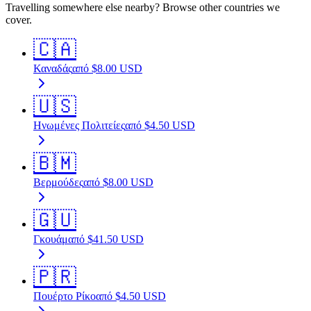
Travelling somewhere else nearby? Browse other countries we
cover.
🇨🇦
Καναδάς
από
$
8.00
USD
🇺🇸
Ηνωμένες Πολιτείες
από
$
4.50
USD
🇧🇲
Βερμούδες
από
$
8.00
USD
🇬🇺
Γκουάμ
από
$
41.50
USD
🇵🇷
Πουέρτο Ρίκο
από
$
4.50
USD