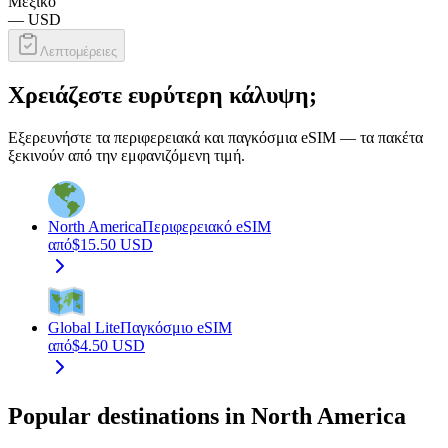
Μεξικό
—
USD
Λεπτομέρειες
Χρειάζεστε ευρύτερη κάλυψη;
Εξερευνήστε τα περιφερειακά και παγκόσμια eSIM — τα πακέτα
ξεκινούν από την εμφανιζόμενη τιμή.
North America
Περιφερειακό eSIM
από
$
15.50
USD
Global Lite
Παγκόσμιο eSIM
από
$
4.50
USD
Popular destinations in North America