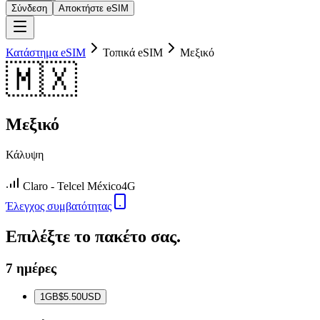
Σύνδεση
Αποκτήστε eSIM
Κατάστημα eSIM
Τοπικά eSIM
Μεξικό
🇲🇽
Μεξικό
Κάλυψη
Claro - Telcel México
4G
Έλεγχος συμβατότητας
Επιλέξτε το πακέτο σας.
7 ημέρες
1
GB
$5.50
USD