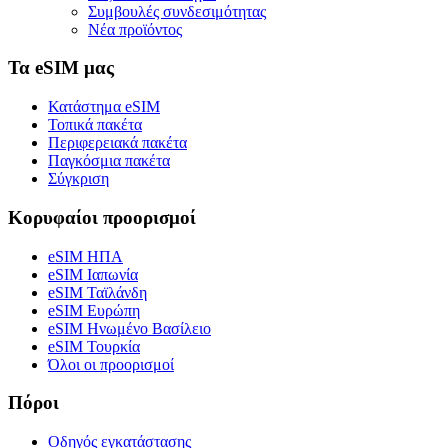
Συμβουλές συνδεσιμότητας
Νέα προϊόντος
Τα eSIM μας
Κατάστημα eSIM
Τοπικά πακέτα
Περιφερειακά πακέτα
Παγκόσμια πακέτα
Σύγκριση
Κορυφαίοι προορισμοί
eSIM ΗΠΑ
eSIM Ιαπωνία
eSIM Ταϊλάνδη
eSIM Ευρώπη
eSIM Ηνωμένο Βασίλειο
eSIM Τουρκία
Όλοι οι προορισμοί
Πόροι
Οδηγός εγκατάστασης