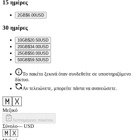
15 ημέρες
2
GB
$6.00
USD
30 ημέρες
10
GB
$20.50
USD
20
GB
$34.00
USD
25
GB
$50.00
USD
50
GB
$59.50
USD
Το πακέτο ξεκινά όταν συνδεθείτε σε υποστηριζόμενο
δίκτυο.
Αν τελειώνετε, μπορείτε πάντα να ανανεώσετε.
🇲🇽
Μεξικό
Λεπτομέρειες πακέτου
Σύνολο
—
USD
🇲🇽