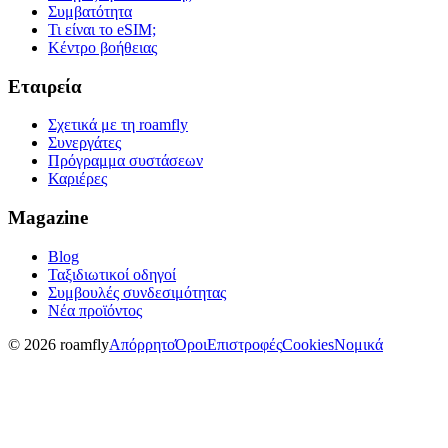
Συμβατότητα
Τι είναι το eSIM;
Κέντρο βοήθειας
Εταιρεία
Σχετικά με τη roamfly
Συνεργάτες
Πρόγραμμα συστάσεων
Καριέρες
Magazine
Blog
Ταξιδιωτικοί οδηγοί
Συμβουλές συνδεσιμότητας
Νέα προϊόντος
© 2026 roamfly
Απόρρητο
Όροι
Επιστροφές
Cookies
Νομικά