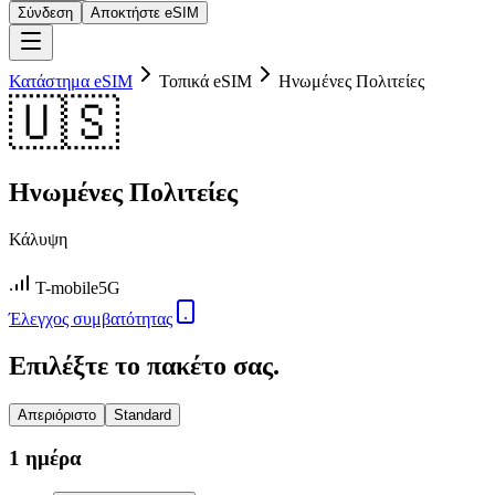
Σύνδεση
Αποκτήστε eSIM
Κατάστημα eSIM
Τοπικά eSIM
Ηνωμένες Πολιτείες
🇺🇸
Ηνωμένες Πολιτείες
Κάλυψη
T-mobile
5G
Έλεγχος συμβατότητας
Επιλέξτε το πακέτο σας.
Απεριόριστο
Standard
1 ημέρα