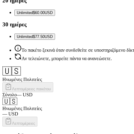
20 ημέρες
Unlimited
$60.00
USD
30 ημέρες
Unlimited
$77.50
USD
Το πακέτο ξεκινά όταν συνδεθείτε σε υποστηριζόμενο δίκ
Αν τελειώνετε, μπορείτε πάντα να ανανεώσετε.
🇺🇸
Ηνωμένες Πολιτείες
Λεπτομέρειες πακέτου
Σύνολο
—
USD
🇺🇸
Ηνωμένες Πολιτείες
—
USD
Λεπτομέρειες