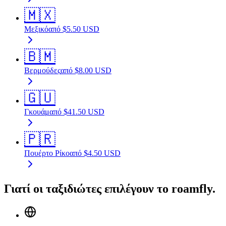
🇲🇽
Μεξικό
από
$
5.50
USD
🇧🇲
Βερμούδες
από
$
8.00
USD
🇬🇺
Γκουάμ
από
$
41.50
USD
🇵🇷
Πουέρτο Ρίκο
από
$
4.50
USD
Γιατί οι ταξιδιώτες επιλέγουν το roamfly.