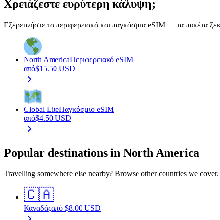
Χρειάζεστε ευρύτερη κάλυψη;
Εξερευνήστε τα περιφερειακά και παγκόσμια eSIM — τα πακέτα ξεκι
North America
Περιφερειακό eSIM
από
$
15.50
USD
Global Lite
Παγκόσμιο eSIM
από
$
4.50
USD
Popular destinations in North America
Travelling somewhere else nearby? Browse other countries we cover.
🇨🇦
Καναδάς
από
$
8.00
USD