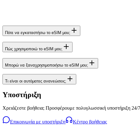
Πότε να εγκαταστήσω το eSIM μου;
Πώς χρησιμοποιώ το eSIM μου;
Μπορώ να ξαναχρησιμοποιήσω το eSIM μου;
Τι είναι οι αυτόματες ανανεώσεις;
Υποστήριξη
Χρειάζεστε βοήθεια; Προσφέρουμε πολυγλωσσική υποστήριξη 24/7
Επικοινωνία με υποστήριξη
Κέντρο βοήθειας