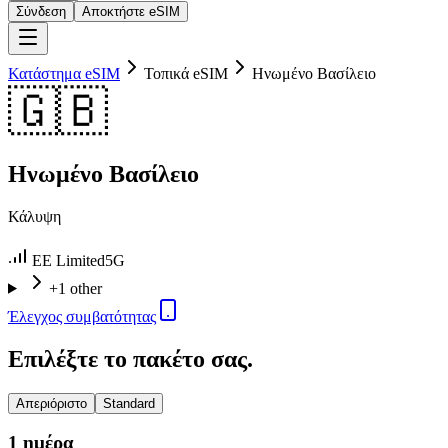
Σύνδεση
Αποκτήστε eSIM
Κατάστημα eSIM
Τοπικά eSIM
Ηνωμένο Βασίλειο
🇬🇧
Ηνωμένο Βασίλειο
Κάλυψη
EE Limited
5G
+1 other
Έλεγχος συμβατότητας
Επιλέξτε το πακέτο σας.
Απεριόριστο
Standard
1 ημέρα