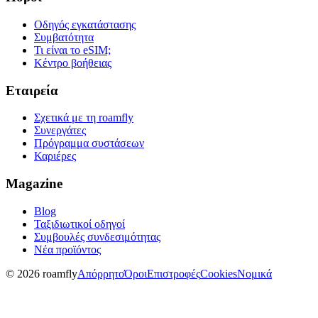
Οδηγός εγκατάστασης
Συμβατότητα
Τι είναι το eSIM;
Κέντρο βοήθειας
Εταιρεία
Σχετικά με τη roamfly
Συνεργάτες
Πρόγραμμα συστάσεων
Καριέρες
Magazine
Blog
Ταξιδιωτικοί οδηγοί
Συμβουλές συνδεσιμότητας
Νέα προϊόντος
© 2026 roamfly
Απόρρητο
Όροι
Επιστροφές
Cookies
Νομικά