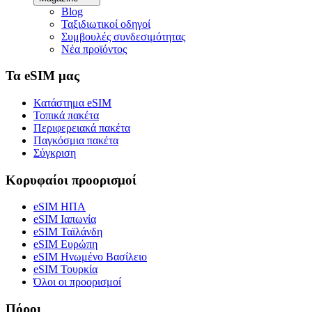
Blog
Ταξιδιωτικοί οδηγοί
Συμβουλές συνδεσιμότητας
Νέα προϊόντος
Τα eSIM μας
Κατάστημα eSIM
Τοπικά πακέτα
Περιφερειακά πακέτα
Παγκόσμια πακέτα
Σύγκριση
Κορυφαίοι προορισμοί
eSIM ΗΠΑ
eSIM Ιαπωνία
eSIM Ταϊλάνδη
eSIM Ευρώπη
eSIM Ηνωμένο Βασίλειο
eSIM Τουρκία
Όλοι οι προορισμοί
Πόροι