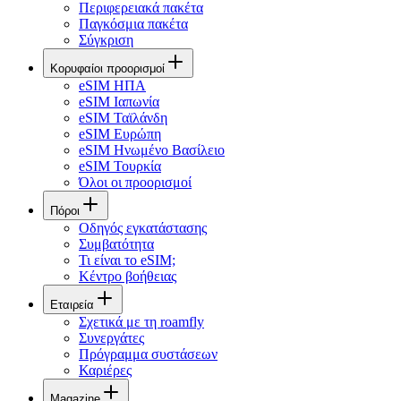
Περιφερειακά πακέτα
Παγκόσμια πακέτα
Σύγκριση
Κορυφαίοι προορισμοί
eSIM ΗΠΑ
eSIM Ιαπωνία
eSIM Ταϊλάνδη
eSIM Ευρώπη
eSIM Ηνωμένο Βασίλειο
eSIM Τουρκία
Όλοι οι προορισμοί
Πόροι
Οδηγός εγκατάστασης
Συμβατότητα
Τι είναι το eSIM;
Κέντρο βοήθειας
Εταιρεία
Σχετικά με τη roamfly
Συνεργάτες
Πρόγραμμα συστάσεων
Καριέρες
Magazine