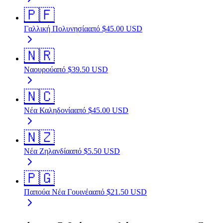
🇵🇫
Γαλλική Πολυνησία
από
$
45.00
USD
🇳🇷
Ναουρού
από
$
39.50
USD
🇳🇨
Νέα Καληδονία
από
$
45.00
USD
🇳🇿
Νέα Ζηλανδία
από
$
5.50
USD
🇵🇬
Παπούα Νέα Γουινέα
από
$
21.50
USD