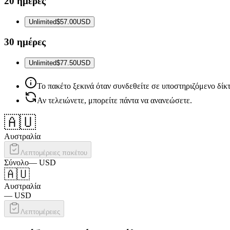
20 ημέρες
Unlimited
$57.00
USD
30 ημέρες
Unlimited
$77.50
USD
Το πακέτο ξεκινά όταν συνδεθείτε σε υποστηριζόμενο δίκ
Αν τελειώνετε, μπορείτε πάντα να ανανεώσετε.
🇦🇺
Αυστραλία
Λεπτομέρειες πακέτου
Σύνολο
—
USD
🇦🇺
Αυστραλία
—
USD
Λεπτομέρειες