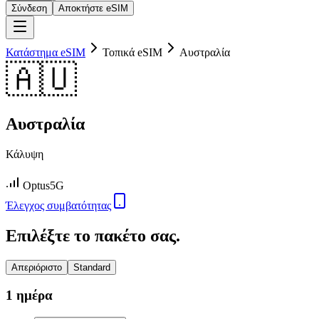
Σύνδεση
Αποκτήστε eSIM
Κατάστημα eSIM
Τοπικά eSIM
Αυστραλία
🇦🇺
Αυστραλία
Κάλυψη
Optus
5G
Έλεγχος συμβατότητας
Επιλέξτε το πακέτο σας.
Απεριόριστο
Standard
1 ημέρα