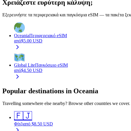
Χρειάζεστε ευρύτερη κάλυψη;
Εξερευνήστε τα περιφερειακά και παγκόσμια eSIM — τα πακέτα ξεκι
Oceania
Περιφερειακό eSIM
από
$
5.00
USD
Global Lite
Παγκόσμιο eSIM
από
$
4.50
USD
Popular destinations in Oceania
Travelling somewhere else nearby? Browse other countries we cover.
🇫🇯
Φίτζι
από
$
8.50
USD