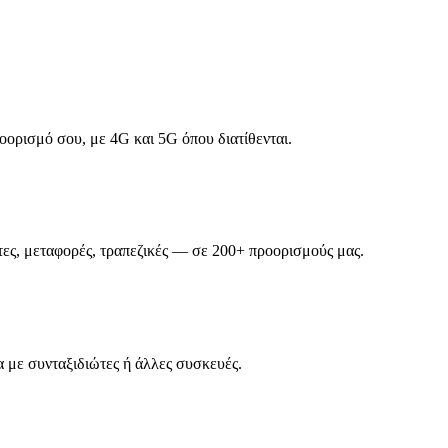
οορισμό σου, με 4G και 5G όπου διατίθενται.
ες, μεταφορές, τραπεζικές — σε 200+ προορισμούς μας.
 με συνταξιδιώτες ή άλλες συσκευές.