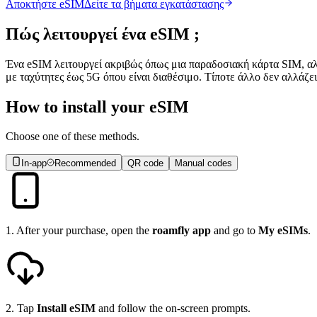
Αποκτήστε eSIM
Δείτε τα βήματα εγκατάστασης
Πώς λειτουργεί ένα
eSIM
;
Ένα eSIM λειτουργεί ακριβώς όπως μια παραδοσιακή κάρτα SIM, αλ
με ταχύτητες έως 5G όπου είναι διαθέσιμο. Τίποτε άλλο δεν αλλάζει
How to install your eSIM
Choose one of these methods.
In-app
Recommended
QR code
Manual codes
1
.
After your purchase, open the
roamfly app
and go to
My eSIMs
.
2
.
Tap
Install eSIM
and follow the on-screen prompts.