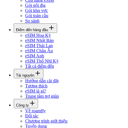
Cửa hàng eSIM
Gói nội địa
Gói khu vực
Gói toàn cầu
So sánh
Điểm đến hàng đầu
eSIM Hoa Kỳ
eSIM Nhật Bản
eSIM Thái Lan
eSIM Châu Âu
eSIM Anh
eSIM Thổ Nhĩ Kỳ
Tất cả điểm đến
Tài nguyên
Hướng dẫn cài đặt
Tương thích
eSIM là gì?
Trung tâm trợ giúp
Công ty
Về roamfly
Đối tác
Chương trình giới thiệu
Tuyển dụng