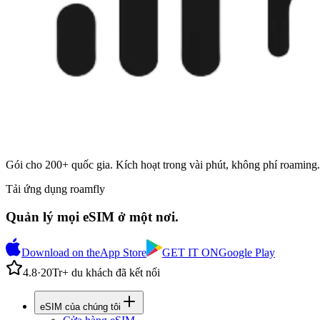
Gói cho 200+ quốc gia. Kích hoạt trong vài phút, không phí roaming.
Tải ứng dụng roamfly
Quản lý mọi eSIM ở một nơi.
Download on the
App Store
GET IT ON
Google Play
4.8
·
20Tr+ du khách đã kết nối
eSIM của chúng tôi