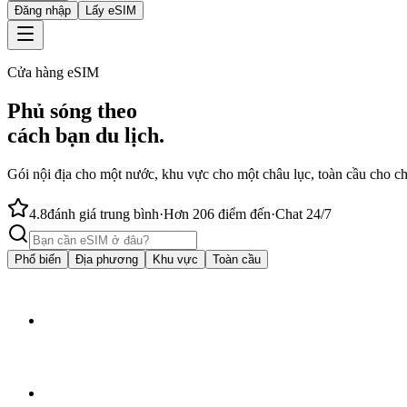
Đăng nhập
Lấy eSIM
Cửa hàng eSIM
Phủ sóng theo
cách bạn du lịch.
Gói nội địa cho một nước, khu vực cho một châu lục, toàn cầu cho ch
4.8
đánh giá trung bình
·
Hơn 206 điểm đến
·
Chat 24/7
Phổ biến
Địa phương
Khu vực
Toàn cầu
từ
$4.50
🇦🇺