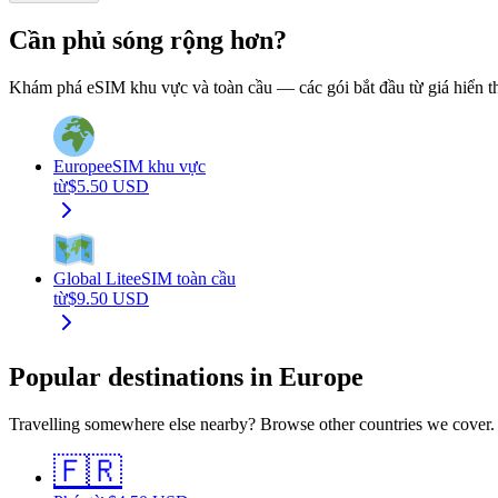
Cần phủ sóng rộng hơn?
Khám phá eSIM khu vực và toàn cầu — các gói bắt đầu từ giá hiển t
Europe
eSIM khu vực
từ
$
5.50
USD
Global Lite
eSIM toàn cầu
từ
$
9.50
USD
Popular destinations in Europe
Travelling somewhere else nearby? Browse other countries we cover.
🇫🇷