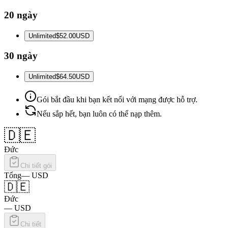
20 ngày
Unlimited
$52.00
USD
30 ngày
Unlimited
$64.50
USD
Gói bắt đầu khi bạn kết nối với mạng được hỗ trợ.
Nếu sắp hết, bạn luôn có thể nạp thêm.
🇩🇪
Đức
Chi tiết gói
Tổng
—
USD
🇩🇪
Đức
—
USD
Chi tiết