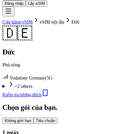
Đăng nhập
Lấy eSIM
Cửa hàng eSIM
eSIM nội địa
Đức
🇩🇪
Đức
Phủ sóng
Vodafone Germany
5G
+2 others
Kiểm tra tương thích
Chọn gói của bạn.
Không giới hạn
Tiêu chuẩn
1 ngày