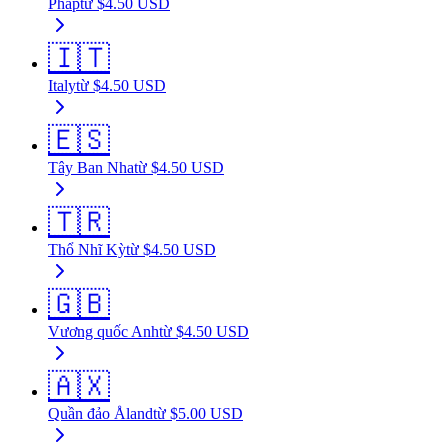
Pháp
từ
$
4.50
USD
🇮🇹
Italy
từ
$
4.50
USD
🇪🇸
Tây Ban Nha
từ
$
4.50
USD
🇹🇷
Thổ Nhĩ Kỳ
từ
$
4.50
USD
🇬🇧
Vương quốc Anh
từ
$
4.50
USD
🇦🇽
Quần đảo Åland
từ
$
5.00
USD