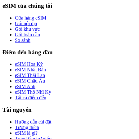
eSIM của chúng tôi
Cửa hàng eSIM
Gói nội địa
Gói khu vực
Gói toàn cầu
So sánh
Điểm đến hàng đầu
eSIM Hoa Kỳ
eSIM Nhật Bản
eSIM Thái Lan
eSIM Châu Âu
eSIM Anh
eSIM Thổ Nhĩ Kỳ
Tất cả điểm đến
Tài nguyên
Hướng dẫn cài đặt
Tương thích
eSIM là gì?
Trung tâm trợ giúp