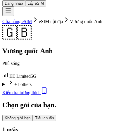
Đăng nhập
Lấy eSIM
Cửa hàng eSIM
eSIM nội địa
Vương quốc Anh
🇬🇧
Vương quốc Anh
Phủ sóng
EE Limited
5G
+1 others
Kiểm tra tương thích
Chọn gói của bạn.
Không giới hạn
Tiêu chuẩn
1 ngày