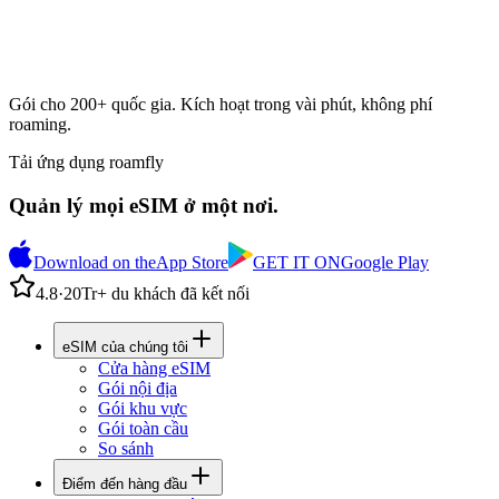
Gói cho 200+ quốc gia. Kích hoạt trong vài phút, không phí
roaming.
Tải ứng dụng roamfly
Quản lý mọi eSIM ở một nơi.
Download on the
App Store
GET IT ON
Google Play
4.8
·
20Tr+ du khách đã kết nối
eSIM của chúng tôi
Cửa hàng eSIM
Gói nội địa
Gói khu vực
Gói toàn cầu
So sánh
Điểm đến hàng đầu