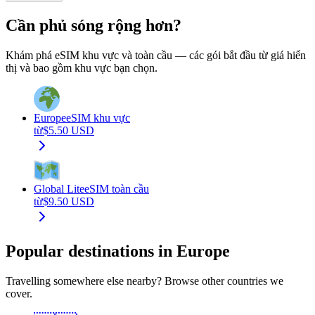
Cần phủ sóng rộng hơn?
Khám phá eSIM khu vực và toàn cầu — các gói bắt đầu từ giá hiển
thị và bao gồm khu vực bạn chọn.
Europe
eSIM khu vực
từ
$
5.50
USD
Global Lite
eSIM toàn cầu
từ
$
9.50
USD
Popular destinations in Europe
Travelling somewhere else nearby? Browse other countries we
cover.