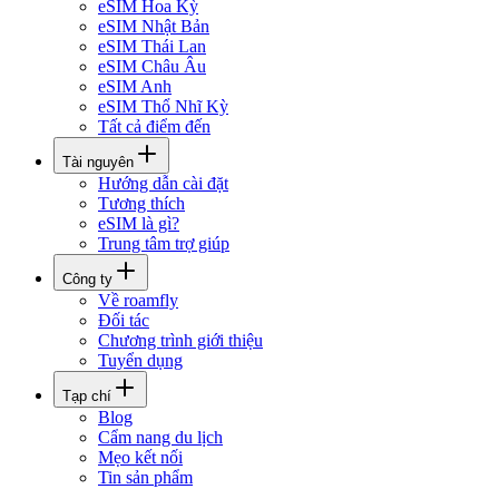
eSIM Hoa Kỳ
eSIM Nhật Bản
eSIM Thái Lan
eSIM Châu Âu
eSIM Anh
eSIM Thổ Nhĩ Kỳ
Tất cả điểm đến
Tài nguyên
Hướng dẫn cài đặt
Tương thích
eSIM là gì?
Trung tâm trợ giúp
Công ty
Về roamfly
Đối tác
Chương trình giới thiệu
Tuyển dụng
Tạp chí
Blog
Cẩm nang du lịch
Mẹo kết nối
Tin sản phẩm