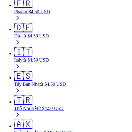
🇫🇷
Pháp
từ
$
4.50
USD
🇩🇪
Đức
từ
$
4.50
USD
🇮🇹
Italy
từ
$
4.50
USD
🇪🇸
Tây Ban Nha
từ
$
4.50
USD
🇹🇷
Thổ Nhĩ Kỳ
từ
$
4.50
USD
🇦🇽