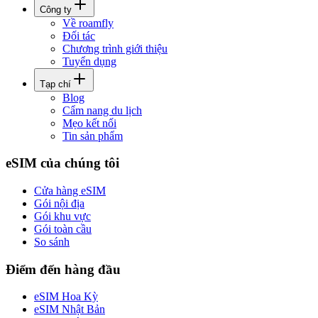
Công ty
Về roamfly
Đối tác
Chương trình giới thiệu
Tuyển dụng
Tạp chí
Blog
Cẩm nang du lịch
Mẹo kết nối
Tin sản phẩm
eSIM của chúng tôi
Cửa hàng eSIM
Gói nội địa
Gói khu vực
Gói toàn cầu
So sánh
Điểm đến hàng đầu
eSIM Hoa Kỳ
eSIM Nhật Bản