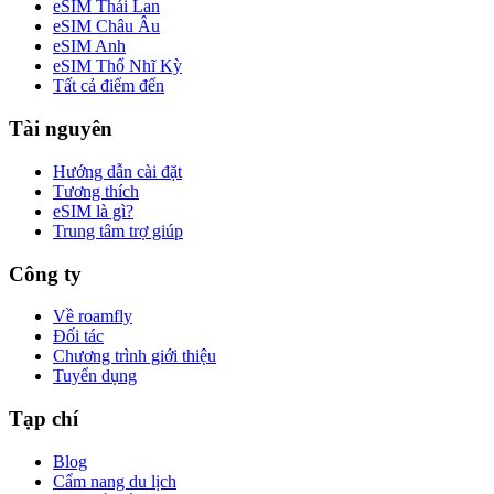
eSIM Thái Lan
eSIM Châu Âu
eSIM Anh
eSIM Thổ Nhĩ Kỳ
Tất cả điểm đến
Tài nguyên
Hướng dẫn cài đặt
Tương thích
eSIM là gì?
Trung tâm trợ giúp
Công ty
Về roamfly
Đối tác
Chương trình giới thiệu
Tuyển dụng
Tạp chí
Blog
Cẩm nang du lịch