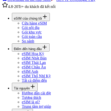
4.8
·
20Tr+ du khách đã kết nối
eSIM của chúng tôi
Cửa hàng eSIM
Gói nội địa
Gói khu vực
Gói toàn cầu
So sánh
Điểm đến hàng đầu
eSIM Hoa Kỳ
eSIM Nhật Bản
eSIM Thái Lan
eSIM Châu Âu
eSIM Anh
eSIM Thổ Nhĩ Kỳ
Tất cả điểm đến
Tài nguyên
Hướng dẫn cài đặt
Tương thích
eSIM là gì?
Trung tâm trợ giúp