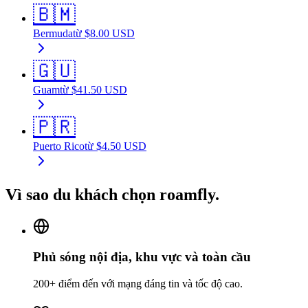
🇧🇲
Bermuda
từ
$
8.00
USD
🇬🇺
Guam
từ
$
41.50
USD
🇵🇷
Puerto Rico
từ
$
4.50
USD
Vì sao du khách chọn roamfly.
Phủ sóng nội địa, khu vực và toàn cầu
200+ điểm đến với mạng đáng tin và tốc độ cao.