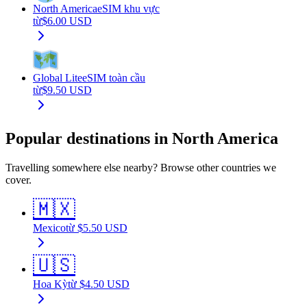
North America
eSIM khu vực
từ
$
6.00
USD
Global Lite
eSIM toàn cầu
từ
$
9.50
USD
Popular destinations in North America
Travelling somewhere else nearby? Browse other countries we
cover.
🇲🇽
Mexico
từ
$
5.50
USD
🇺🇸
Hoa Kỳ
từ
$
4.50
USD