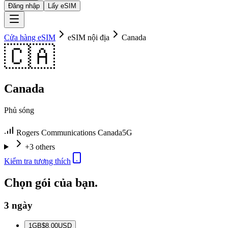
Đăng nhập
Lấy eSIM
Cửa hàng eSIM
eSIM nội địa
Canada
🇨🇦
Canada
Phủ sóng
Rogers Communications Canada
5G
+3 others
Kiểm tra tương thích
Chọn gói của bạn.
3 ngày
1
GB
$8.00
USD