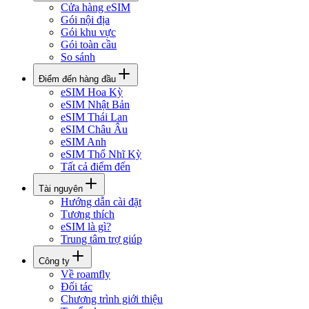
Cửa hàng eSIM
Gói nội địa
Gói khu vực
Gói toàn cầu
So sánh
Điểm đến hàng đầu
eSIM Hoa Kỳ
eSIM Nhật Bản
eSIM Thái Lan
eSIM Châu Âu
eSIM Anh
eSIM Thổ Nhĩ Kỳ
Tất cả điểm đến
Tài nguyên
Hướng dẫn cài đặt
Tương thích
eSIM là gì?
Trung tâm trợ giúp
Công ty
Về roamfly
Đối tác
Chương trình giới thiệu