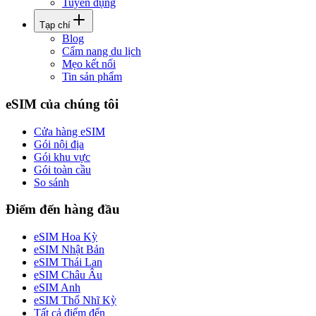
Tuyển dụng
Tạp chí
Blog
Cẩm nang du lịch
Mẹo kết nối
Tin sản phẩm
eSIM của chúng tôi
Cửa hàng eSIM
Gói nội địa
Gói khu vực
Gói toàn cầu
So sánh
Điểm đến hàng đầu
eSIM Hoa Kỳ
eSIM Nhật Bản
eSIM Thái Lan
eSIM Châu Âu
eSIM Anh
eSIM Thổ Nhĩ Kỳ
Tất cả điểm đến