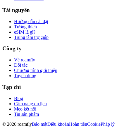
Tài nguyên
Hướng dẫn cài đặt
Tương thích
eSIM là gì?
Trung tâm trợ giúp
Công ty
Về roamfly
Đối tác
Chương trình giới thiệu
Tuyển dụng
Tạp chí
Blog
Cẩm nang du lịch
Mẹo kết nối
Tin sản phẩm
© 2026 roamfly
Bảo mật
Điều khoản
Hoàn tiền
Cookie
Pháp lý