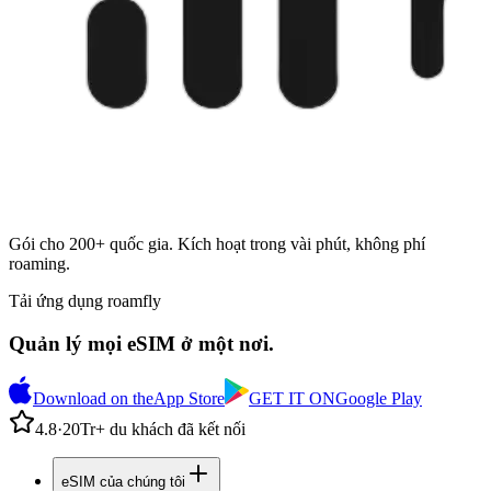
Gói cho 200+ quốc gia. Kích hoạt trong vài phút, không phí
roaming.
Tải ứng dụng roamfly
Quản lý mọi eSIM ở một nơi.
Download on the
App Store
GET IT ON
Google Play
4.8
·
20Tr+ du khách đã kết nối
eSIM của chúng tôi