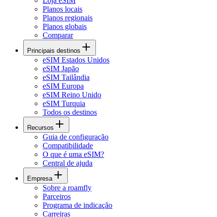
Loja eSIM
Planos locais
Planos regionais
Planos globais
Comparar
Principais destinos
eSIM Estados Unidos
eSIM Japão
eSIM Tailândia
eSIM Europa
eSIM Reino Unido
eSIM Turquia
Todos os destinos
Recursos
Guia de configuração
Compatibilidade
O que é uma eSIM?
Central de ajuda
Empresa
Sobre a roamfly
Parceiros
Programa de indicação
Carreiras