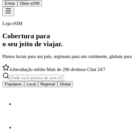
Entrar
Obter eSIM
Loja eSIM
Cobertura para
o seu jeito de viajar.
Planos locais para um país, regionais para um continente, globais par
4.8
avaliação média
·
Mais de 206 destinos
·
Chat 24/7
Populares
Local
Regional
Global
a partir de
$4.50
🇦🇺