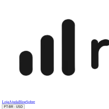
Loja
Ajuda
Blog
Sobre
PT-BR · USD