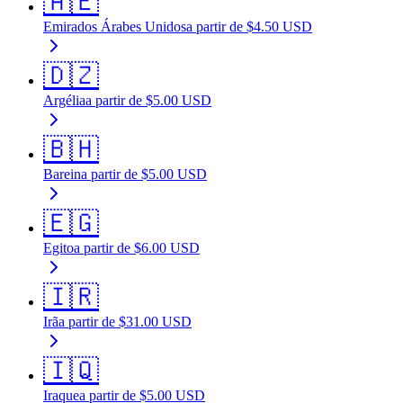
🇦🇪
Emirados Árabes Unidos
a partir de
$
4.50
USD
🇩🇿
Argélia
a partir de
$
5.00
USD
🇧🇭
Barein
a partir de
$
5.00
USD
🇪🇬
Egito
a partir de
$
6.00
USD
🇮🇷
Irã
a partir de
$
31.00
USD
🇮🇶
Iraque
a partir de
$
5.00
USD