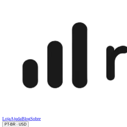
Loja
Ajuda
Blog
Sobre
PT-BR · USD