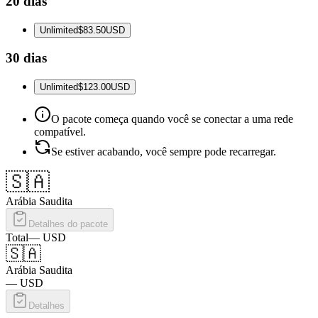
20 dias
Unlimited
$83.50
USD
30 dias
Unlimited
$123.00
USD
O pacote começa quando você se conectar a uma rede
compatível.
Se estiver acabando, você sempre pode recarregar.
🇸🇦
Arábia Saudita
Detalhes do pacote
Total
—
USD
🇸🇦
Arábia Saudita
—
USD
Detalhes