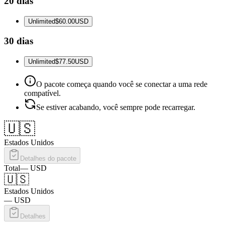
20 dias
Unlimited
$60.00
USD
30 dias
Unlimited
$77.50
USD
O pacote começa quando você se conectar a uma rede
compatível.
Se estiver acabando, você sempre pode recarregar.
🇺🇸
Estados Unidos
Detalhes do pacote
Total
—
USD
🇺🇸
Estados Unidos
—
USD
Detalhes