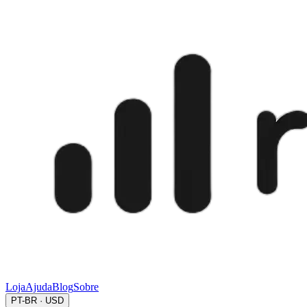
Loja
Ajuda
Blog
Sobre
PT-BR · USD