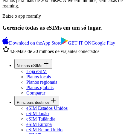
Planos para mais de 200 países. Ative em minutos, sem taxas de
roaming.
Baixe o app roamfly
Gerencie todas as eSIMs em um só lugar.
Download on the
App Store
GET IT ON
Google Play
4.8
·
Mais de 20 milhões de viajantes conectados
Nossas eSIMs
Loja eSIM
Planos locais
Planos regionais
Planos globais
Comparar
Principais destinos
eSIM Estados Unidos
eSIM Japão
eSIM Tailândia
eSIM Europa
eSIM Reino Unido