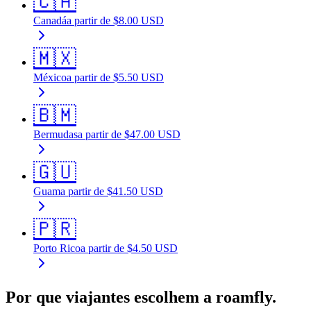
🇨🇦
Canadá
a partir de
$
8.00
USD
🇲🇽
México
a partir de
$
5.50
USD
🇧🇲
Bermudas
a partir de
$
47.00
USD
🇬🇺
Guam
a partir de
$
41.50
USD
🇵🇷
Porto Rico
a partir de
$
4.50
USD
Por que viajantes escolhem a roamfly.