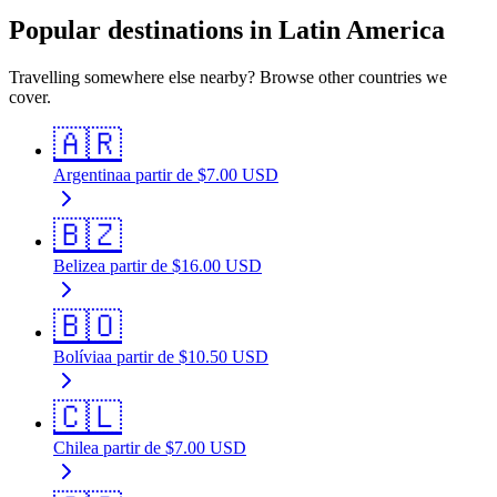
Popular destinations in Latin America
Travelling somewhere else nearby? Browse other countries we
cover.
🇦🇷
Argentina
a partir de
$
7.00
USD
🇧🇿
Belize
a partir de
$
16.00
USD
🇧🇴
Bolívia
a partir de
$
10.50
USD
🇨🇱
Chile
a partir de
$
7.00
USD