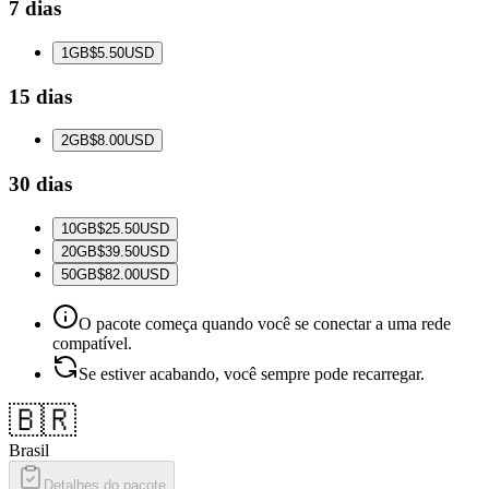
7 dias
1
GB
$5.50
USD
15 dias
2
GB
$8.00
USD
30 dias
10
GB
$25.50
USD
20
GB
$39.50
USD
50
GB
$82.00
USD
O pacote começa quando você se conectar a uma rede
compatível.
Se estiver acabando, você sempre pode recarregar.
🇧🇷
Brasil
Detalhes do pacote