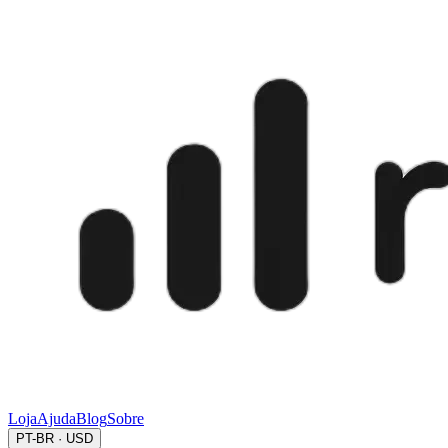
Loja
Ajuda
Blog
Sobre
PT-BR · USD