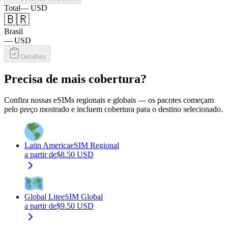
Total
—
USD
🇧🇷
Brasil
—
USD
Detalhes
Precisa de mais cobertura?
Confira nossas eSIMs regionais e globais — os pacotes começam
pelo preço mostrado e incluem cobertura para o destino selecionado.
Latin America
eSIM Regional
a partir de
$
8.50
USD
Global Lite
eSIM Global
a partir de
$
9.50
USD