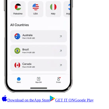
Download on the
App Store
GET IT ON
Google Play