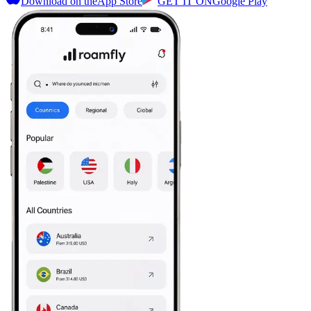
Download on the
App Store
GET IT ON
Google Play