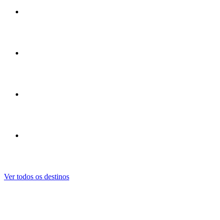
🇹🇭
a partir de
$4.50
🇪🇸
a partir de
$4.50
🇫🇷
a partir de
$4.50
🇲🇽
a partir de
$5.50
Ver todos os destinos