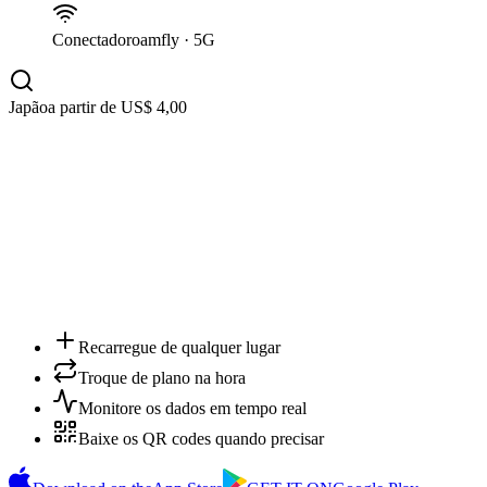
Conectado
roamfly · 5G
Japão
a partir de US$ 4,00
Pedido pago
Apple Pay · 5 GB · 30 d
Conectado
roamfly · 5G
Recarregue de qualquer lugar
Troque de plano na hora
Monitore os dados em tempo real
Baixe os QR codes quando precisar