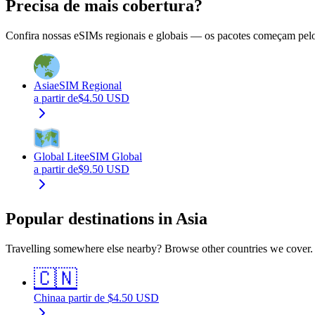
Precisa de mais cobertura?
Confira nossas eSIMs regionais e globais — os pacotes começam pelo 
Asia
eSIM Regional
a partir de
$
4.50
USD
Global Lite
eSIM Global
a partir de
$
9.50
USD
Popular destinations in Asia
Travelling somewhere else nearby? Browse other countries we cover.
🇨🇳
China
a partir de
$
4.50
USD