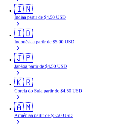
🇮🇳
Índia
a partir de
$
4.50
USD
🇮🇩
Indonésia
a partir de
$
5.00
USD
🇯🇵
Japão
a partir de
$
4.50
USD
🇰🇷
Coreia do Sul
a partir de
$
4.50
USD
🇦🇲
Armênia
a partir de
$
5.50
USD