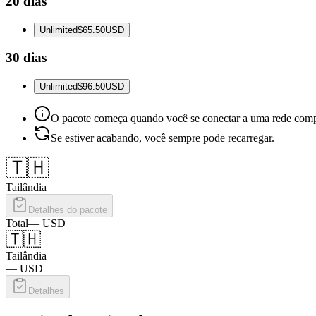
20 dias
Unlimited
$65.50
USD
30 dias
Unlimited
$96.50
USD
O pacote começa quando você se conectar a uma rede comp
Se estiver acabando, você sempre pode recarregar.
🇹🇭
Tailândia
Detalhes do pacote
Total
—
USD
🇹🇭
Tailândia
—
USD
Detalhes