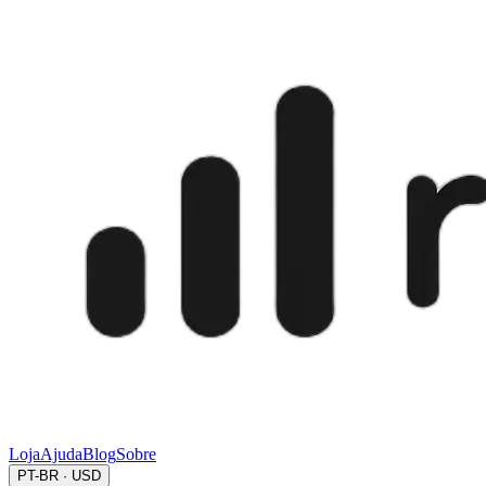
Loja
Ajuda
Blog
Sobre
PT-BR · USD