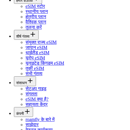
हमारे eSIM
eSIM स्टोर
स्थानीय प्लान
क्षेत्रीय प्लान
वैश्विक प्लान
तुलना करें
शीर्ष गंतव्य
संयुक्त राज्य eSIM
जापान eSIM
थाईलैंड eSIM
यूरोप eSIM
यूनाइटेड किंगडम eSIM
तुर्की eSIM
सभी गंतव्य
संसाधन
सेटअप गाइड
संगतता
eSIM क्या है?
सहायता केंद्र
कंपनी
roamfly के बारे में
साझेदार
रेफ़रल कार्यक्रम