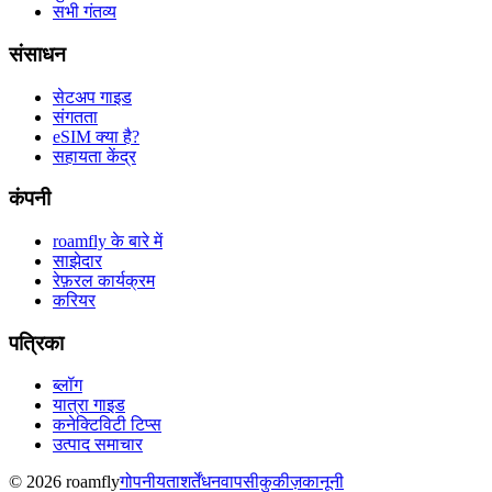
सभी गंतव्य
संसाधन
सेटअप गाइड
संगतता
eSIM क्या है?
सहायता केंद्र
कंपनी
roamfly के बारे में
साझेदार
रेफ़रल कार्यक्रम
करियर
पत्रिका
ब्लॉग
यात्रा गाइड
कनेक्टिविटी टिप्स
उत्पाद समाचार
© 2026 roamfly
गोपनीयता
शर्तें
धनवापसी
कुकीज़
कानूनी