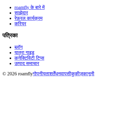
roamfly के बारे में
साझेदार
रेफ़रल कार्यक्रम
करियर
पत्रिका
ब्लॉग
यात्रा गाइड
कनेक्टिविटी टिप्स
उत्पाद समाचार
© 2026 roamfly
गोपनीयता
शर्तें
धनवापसी
कुकीज़
कानूनी