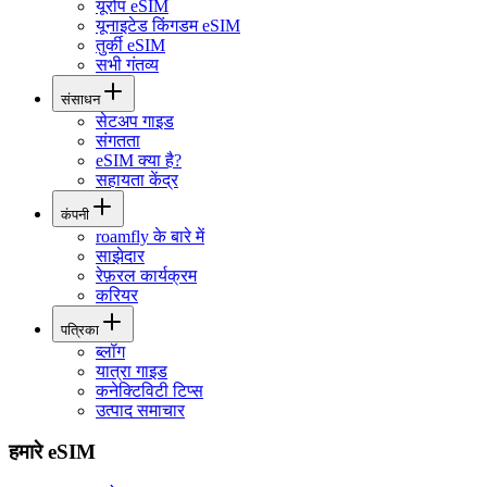
यूरोप eSIM
यूनाइटेड किंगडम eSIM
तुर्की eSIM
सभी गंतव्य
संसाधन
सेटअप गाइड
संगतता
eSIM क्या है?
सहायता केंद्र
कंपनी
roamfly के बारे में
साझेदार
रेफ़रल कार्यक्रम
करियर
पत्रिका
ब्लॉग
यात्रा गाइड
कनेक्टिविटी टिप्स
उत्पाद समाचार
हमारे eSIM