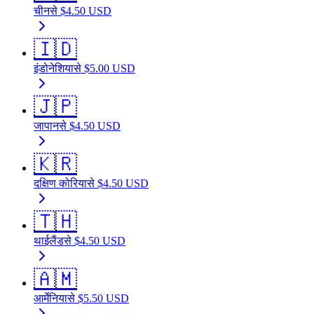
चीन
से
$
4.50
USD
🇮🇩
इंडोनेशिया
से
$
5.00
USD
🇯🇵
जापान
से
$
4.50
USD
🇰🇷
दक्षिण कोरिया
से
$
4.50
USD
🇹🇭
थाईलैंड
से
$
4.50
USD
🇦🇲
आर्मेनिया
से
$
5.50
USD