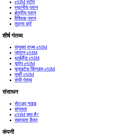
eSIM स्टोर
स्थानीय प्लान
क्षेत्रीय प्लान
वैश्विक प्लान
तुलना करें
शीर्ष गंतव्य
संयुक्त राज्य eSIM
जापान eSIM
थाईलैंड eSIM
यूरोप eSIM
यूनाइटेड किंगडम eSIM
तुर्की eSIM
सभी गंतव्य
संसाधन
सेटअप गाइड
संगतता
eSIM क्या है?
सहायता केंद्र
कंपनी