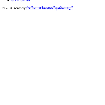
उत्पाद समाचार
© 2026 roamfly
गोपनीयता
शर्तें
धनवापसी
कुकीज़
कानूनी