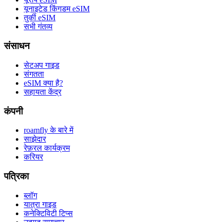
यूनाइटेड किंगडम eSIM
तुर्की eSIM
सभी गंतव्य
संसाधन
सेटअप गाइड
संगतता
eSIM क्या है?
सहायता केंद्र
कंपनी
roamfly के बारे में
साझेदार
रेफ़रल कार्यक्रम
करियर
पत्रिका
ब्लॉग
यात्रा गाइड
कनेक्टिविटी टिप्स