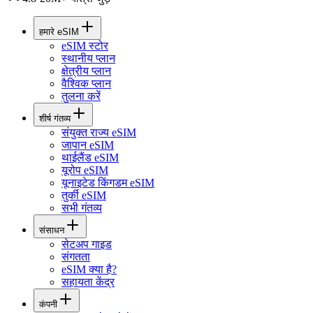
हमारे eSIM
eSIM स्टोर
स्थानीय प्लान
क्षेत्रीय प्लान
वैश्विक प्लान
तुलना करें
शीर्ष गंतव्य
संयुक्त राज्य eSIM
जापान eSIM
थाईलैंड eSIM
यूरोप eSIM
यूनाइटेड किंगडम eSIM
तुर्की eSIM
सभी गंतव्य
संसाधन
सेटअप गाइड
संगतता
eSIM क्या है?
सहायता केंद्र
कंपनी