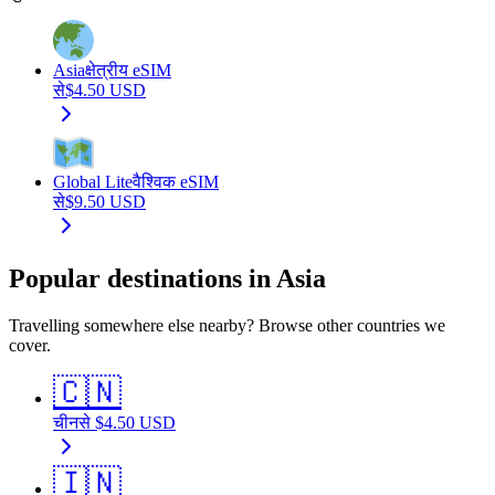
Asia
क्षेत्रीय eSIM
से
$
4.50
USD
Global Lite
वैश्विक eSIM
से
$
9.50
USD
Popular destinations in Asia
Travelling somewhere else nearby? Browse other countries we
cover.
🇨🇳
चीन
से
$
4.50
USD
🇮🇳