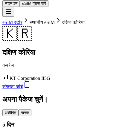
साइन इन
eSIM प्राप्त करें
eSIM स्टोर
स्थानीय eSIM
दक्षिण कोरिया
🇰🇷
दक्षिण कोरिया
कवरेज
KT Corporation II
5G
संगतता जांचें
अपना पैकेज चुनें।
असीमित
मानक
5 दिन