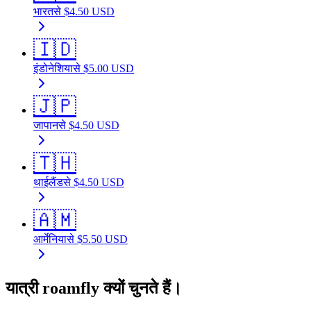
भारत
से
$
4.50
USD
🇮🇩
इंडोनेशिया
से
$
5.00
USD
🇯🇵
जापान
से
$
4.50
USD
🇹🇭
थाईलैंड
से
$
4.50
USD
🇦🇲
आर्मेनिया
से
$
5.50
USD
यात्री roamfly क्यों चुनते हैं।