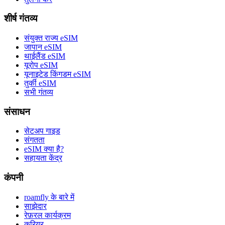
शीर्ष गंतव्य
संयुक्त राज्य eSIM
जापान eSIM
थाईलैंड eSIM
यूरोप eSIM
यूनाइटेड किंगडम eSIM
तुर्की eSIM
सभी गंतव्य
संसाधन
सेटअप गाइड
संगतता
eSIM क्या है?
सहायता केंद्र
कंपनी
roamfly के बारे में
साझेदार
रेफ़रल कार्यक्रम
करियर