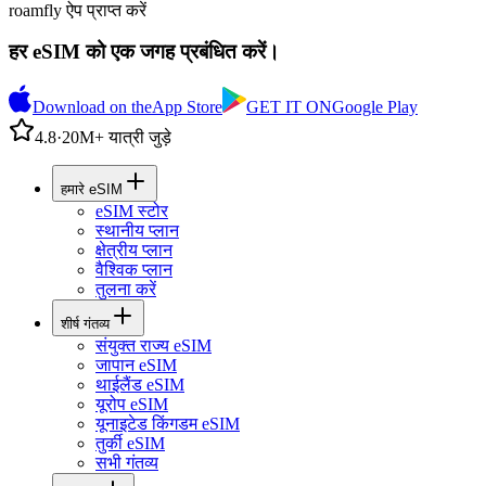
roamfly ऐप प्राप्त करें
हर eSIM को एक जगह प्रबंधित करें।
Download on the
App Store
GET IT ON
Google Play
4.8
·
20M+ यात्री जुड़े
हमारे eSIM
eSIM स्टोर
स्थानीय प्लान
क्षेत्रीय प्लान
वैश्विक प्लान
तुलना करें
शीर्ष गंतव्य
संयुक्त राज्य eSIM
जापान eSIM
थाईलैंड eSIM
यूरोप eSIM
यूनाइटेड किंगडम eSIM
तुर्की eSIM
सभी गंतव्य