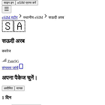
साइन इन
eSIM प्राप्त करें
eSIM स्टोर
स्थानीय eSIM
सऊदी अरब
🇸🇦
सऊदी अरब
कवरेज
Zain
5G
संगतता जांचें
अपना पैकेज चुनें।
असीमित
मानक
1 दिन