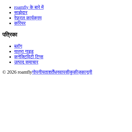
roamfly के बारे में
साझेदार
रेफ़रल कार्यक्रम
करियर
पत्रिका
ब्लॉग
यात्रा गाइड
कनेक्टिविटी टिप्स
उत्पाद समाचार
© 2026 roamfly
गोपनीयता
शर्तें
धनवापसी
कुकीज़
कानूनी