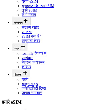
यूरोप eSIM
यूनाइटेड किंगडम eSIM
तुर्की eSIM
सभी गंतव्य
संसाधन
सेटअप गाइड
संगतता
eSIM क्या है?
सहायता केंद्र
कंपनी
roamfly के बारे में
साझेदार
रेफ़रल कार्यक्रम
करियर
पत्रिका
ब्लॉग
यात्रा गाइड
कनेक्टिविटी टिप्स
उत्पाद समाचार
हमारे eSIM