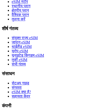
eSIM स्टोर
स्थानीय प्लान
क्षेत्रीय प्लान
वैश्विक प्लान
तुलना करें
शीर्ष गंतव्य
संयुक्त राज्य eSIM
जापान eSIM
थाईलैंड eSIM
यूरोप eSIM
यूनाइटेड किंगडम eSIM
तुर्की eSIM
सभी गंतव्य
संसाधन
सेटअप गाइड
संगतता
eSIM क्या है?
सहायता केंद्र
कंपनी