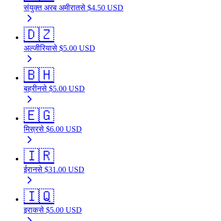
संयुक्त अरब अमीरात
से
$
4.50
USD
🇩🇿
अल्जीरिया
से
$
5.00
USD
🇧🇭
बहरीन
से
$
5.00
USD
🇪🇬
मिस्र
से
$
6.00
USD
🇮🇷
ईरान
से
$
31.00
USD
🇮🇶
इराक
से
$
5.00
USD