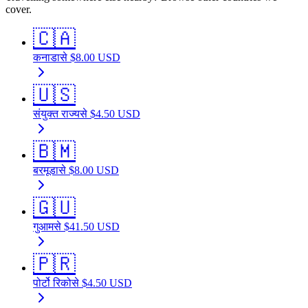
cover.
🇨🇦
कनाडा
से
$
8.00
USD
🇺🇸
संयुक्त राज्य
से
$
4.50
USD
🇧🇲
बरमूडा
से
$
8.00
USD
🇬🇺
गुआम
से
$
41.50
USD
🇵🇷
पोर्टो रिको
से
$
4.50
USD