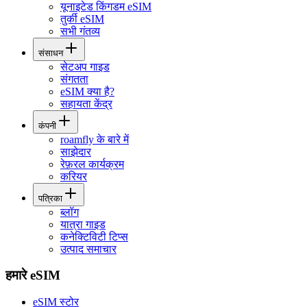
यूनाइटेड किंगडम eSIM
तुर्की eSIM
सभी गंतव्य
संसाधन
सेटअप गाइड
संगतता
eSIM क्या है?
सहायता केंद्र
कंपनी
roamfly के बारे में
साझेदार
रेफ़रल कार्यक्रम
करियर
पत्रिका
ब्लॉग
यात्रा गाइड
कनेक्टिविटी टिप्स
उत्पाद समाचार
हमारे eSIM
eSIM स्टोर