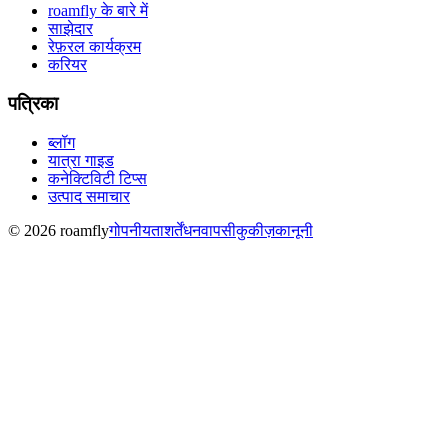
roamfly के बारे में
साझेदार
रेफ़रल कार्यक्रम
करियर
पत्रिका
ब्लॉग
यात्रा गाइड
कनेक्टिविटी टिप्स
उत्पाद समाचार
© 2026 roamfly
गोपनीयता
शर्तें
धनवापसी
कुकीज़
कानूनी