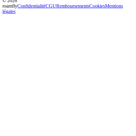
© 2026
roamfly
Confidentialité
CGU
Remboursements
Cookies
Mentions
légales