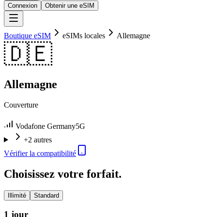
Connexion
Obtenir une eSIM
Boutique eSIM
eSIMs locales
Allemagne
🇩🇪
Allemagne
Couverture
Vodafone Germany
5G
+2 autres
Vérifier la compatibilité
Choisissez votre forfait.
Illimité
Standard
1 jour