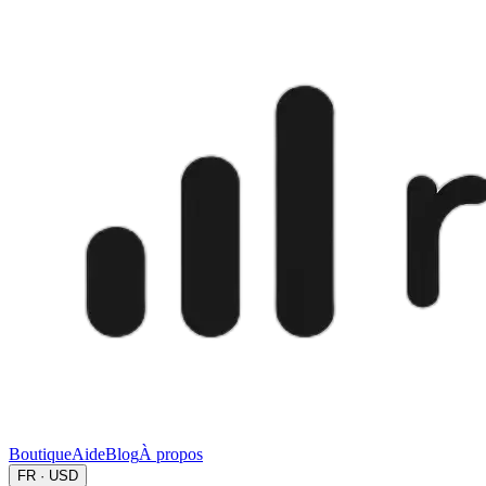
Boutique
Aide
Blog
À propos
FR · USD