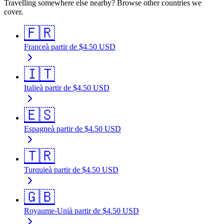
Travelling somewhere else nearby? Browse other countries we
cover.
🇫🇷
France
à partir de
$
4.50
USD
🇮🇹
Italie
à partir de
$
4.50
USD
🇪🇸
Espagne
à partir de
$
4.50
USD
🇹🇷
Turquie
à partir de
$
4.50
USD
🇬🇧
Royaume-Uni
à partir de
$
4.50
USD