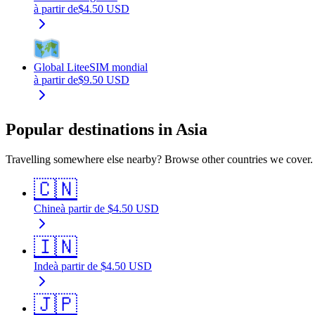
à partir de
$
4.50
USD
Global Lite
eSIM mondial
à partir de
$
9.50
USD
Popular destinations in Asia
Travelling somewhere else nearby? Browse other countries we cover.
🇨🇳
Chine
à partir de
$
4.50
USD
🇮🇳
Inde
à partir de
$
4.50
USD
🇯🇵