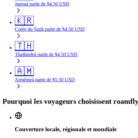
Japon
à partir de
$
4.50
USD
🇰🇷
Corée du Sud
à partir de
$
4.50
USD
🇹🇭
Thaïlande
à partir de
$
4.50
USD
🇦🇲
Arménie
à partir de
$
5.50
USD
Pourquoi les voyageurs choisissent roamfly
Couverture locale, régionale et mondiale