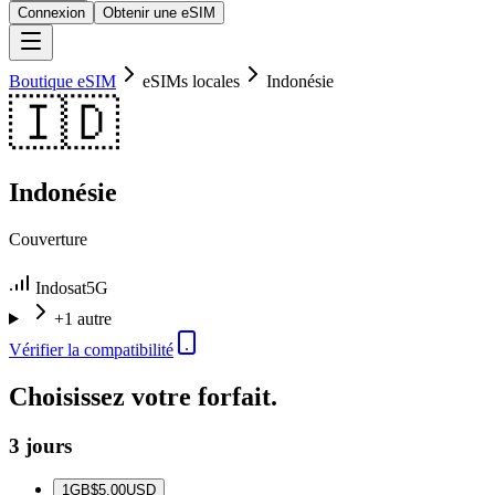
Connexion
Obtenir une eSIM
Boutique eSIM
eSIMs locales
Indonésie
🇮🇩
Indonésie
Couverture
Indosat
5G
+1 autre
Vérifier la compatibilité
Choisissez votre forfait.
3 jours
1
GB
$5.00
USD