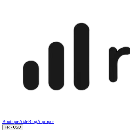
Boutique
Aide
Blog
À propos
FR · USD