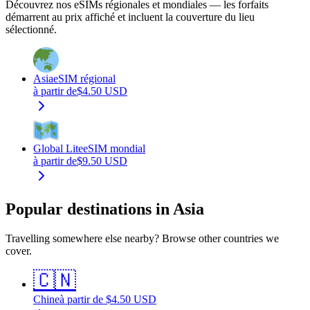
Découvrez nos eSIMs régionales et mondiales — les forfaits
démarrent au prix affiché et incluent la couverture du lieu
sélectionné.
Asia
eSIM régional
à partir de
$
4.50
USD
Global Lite
eSIM mondial
à partir de
$
9.50
USD
Popular destinations in Asia
Travelling somewhere else nearby? Browse other countries we
cover.
🇨🇳
Chine
à partir de
$
4.50
USD