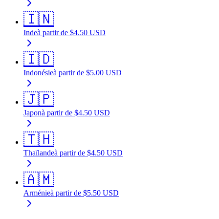
🇮🇳
Inde
à partir de
$
4.50
USD
🇮🇩
Indonésie
à partir de
$
5.00
USD
🇯🇵
Japon
à partir de
$
4.50
USD
🇹🇭
Thaïlande
à partir de
$
4.50
USD
🇦🇲
Arménie
à partir de
$
5.50
USD