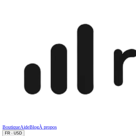
Boutique
Aide
Blog
À propos
FR · USD