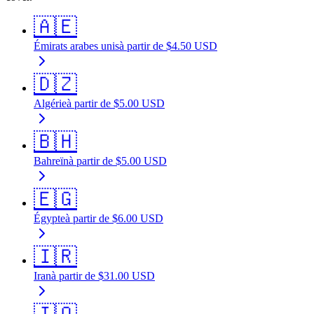
🇦🇪
Émirats arabes unis
à partir de
$
4.50
USD
🇩🇿
Algérie
à partir de
$
5.00
USD
🇧🇭
Bahreïn
à partir de
$
5.00
USD
🇪🇬
Égypte
à partir de
$
6.00
USD
🇮🇷
Iran
à partir de
$
31.00
USD