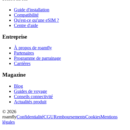
Guide d'installation
Compatibilité
Qu'est-ce qu'une eSIM ?
Centre d'aide
Entreprise
À propos de roamfly
Partenaires
Programme de parrainage
Carrières
Magazine
Blog
Guides de voyage
Conseils connectivité
Actualités produit
© 2026
roamfly
Confidentialité
CGU
Remboursements
Cookies
Mentions
légales