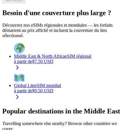
Détails
Besoin d'une couverture plus large ?
Découvrez nos eSIMs régionales et mondiales — les forfaits
démarrent au prix affiché et incluent la couverture du lieu
sélectionné.
Middle East & North Africa
eSIM régional
à partir de
$
7.50
USD
Global Lite
eSIM mondial
à partir de
$
9.50
USD
Popular destinations in the Middle East
Travelling somewhere else nearby? Browse other countries we
cover.