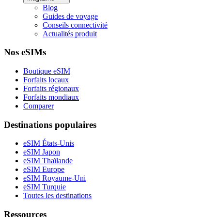
Blog
Guides de voyage
Conseils connectivité
Actualités produit
Nos eSIMs
Boutique eSIM
Forfaits locaux
Forfaits régionaux
Forfaits mondiaux
Comparer
Destinations populaires
eSIM États-Unis
eSIM Japon
eSIM Thaïlande
eSIM Europe
eSIM Royaume-Uni
eSIM Turquie
Toutes les destinations
Ressources