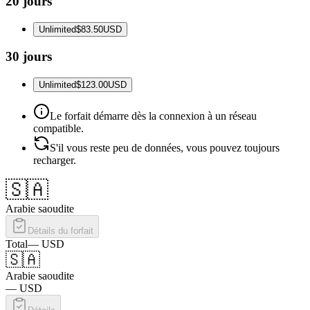
20 jours
Unlimited
$83.50
USD
30 jours
Unlimited
$123.00
USD
Le forfait démarre dès la connexion à un réseau
compatible.
S'il vous reste peu de données, vous pouvez toujours
recharger.
🇸🇦
Arabie saoudite
Détails du forfait
Total
—
USD
🇸🇦
Arabie saoudite
—
USD