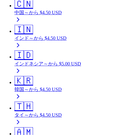
🇨🇳
中国
～から
$
4.50
USD
🇮🇳
インド
～から
$
4.50
USD
🇮🇩
インドネシア
～から
$
5.00
USD
🇰🇷
韓国
～から
$
4.50
USD
🇹🇭
タイ
～から
$
4.50
USD
🇦🇲