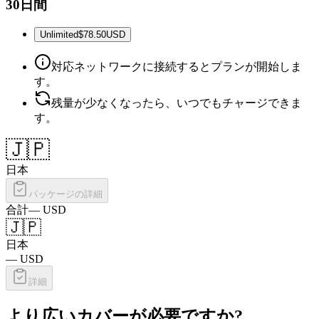
30日間
Unlimited
$78.50
USD
対応ネットワークに接続するとプランが開始しま
す。
残量が少なくなったら、いつでもチャージできま
す。
🇯🇵
日本
パッケージの詳細
合計
—
USD
🇯🇵
日本
—
USD
詳細
より広いカバーが必要ですか?