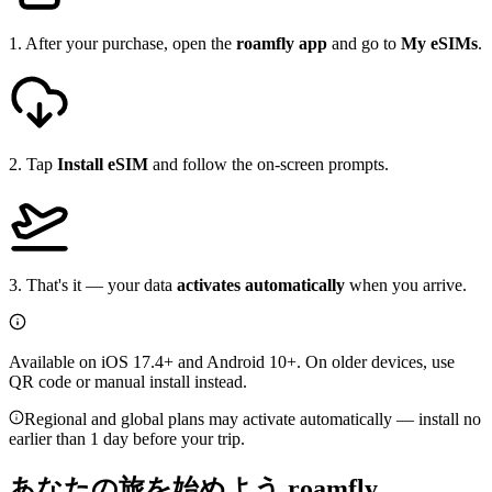
1
.
After your purchase, open the
roamfly app
and go to
My eSIMs
.
2
.
Tap
Install eSIM
and follow the on-screen prompts.
3
.
That's it — your data
activates automatically
when you arrive.
Available on iOS 17.4+ and Android 10+. On older devices, use
QR code or manual install instead.
Regional and global plans may activate automatically — install no
earlier than 1 day before your trip.
あなたの旅を始めよう
roamfly