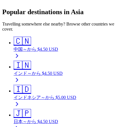
Popular destinations in Asia
Travelling somewhere else nearby? Browse other countries we
cover.
🇨🇳
中国
～から
$
4.50
USD
🇮🇳
インド
～から
$
4.50
USD
🇮🇩
インドネシア
～から
$
5.00
USD
🇯🇵
日本
～から
$
4.50
USD