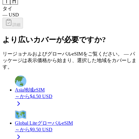
🇹🇭
タイ
—
USD
詳細
より広いカバーが必要ですか?
リージョナルおよびグローバルeSIMをご覧ください。 — パ
ッケージは表示価格から始まり、選択した地域をカバーしま
す。
Asia
地域eSIM
～から
$
4.50
USD
Global Lite
グローバルeSIM
～から
$
9.50
USD