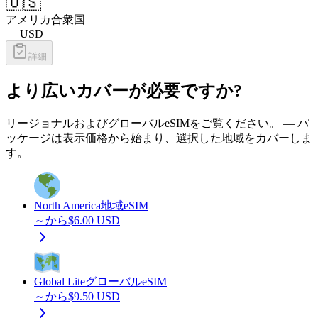
🇺🇸
アメリカ合衆国
—
USD
詳細
より広いカバーが必要ですか?
リージョナルおよびグローバルeSIMをご覧ください。 — パ
ッケージは表示価格から始まり、選択した地域をカバーしま
す。
North America
地域eSIM
～から
$
6.00
USD
Global Lite
グローバルeSIM
～から
$
9.50
USD