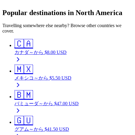
Popular destinations in North America
Travelling somewhere else nearby? Browse other countries we
cover.
🇨🇦
カナダ
～から
$
8.00
USD
🇲🇽
メキシコ
～から
$
5.50
USD
🇧🇲
バミューダ
～から
$
47.00
USD
🇬🇺
グアム
～から
$
41.50
USD