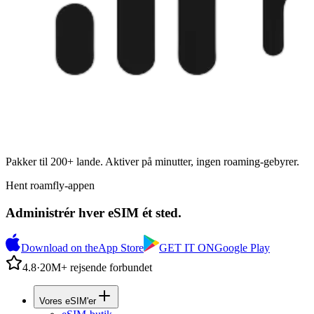
Pakker til 200+ lande. Aktiver på minutter, ingen roaming-gebyrer.
Hent roamfly-appen
Administrér hver eSIM ét sted.
Download on the
App Store
GET IT ON
Google Play
4.8
·
20M+ rejsende forbundet
Vores eSIM'er