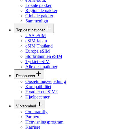
eSIM-butik
Lokale pakker
Regionale pakker
Globale pakker
Sammenlign
Top destinationer
USA eSIM
eSIM Japan
eSIM Thailand
Europa eSIM
Storbritannien eSIM
Tyrkiet eSIM
Alle destinationer
Ressourcer
Opsætningsvejledning
Kompatibilitet
Hvad er et eSIM?
Hjælpecenter
Virksomhed
Om roamfly
Partnere
Henvisningsprogram
Karriere