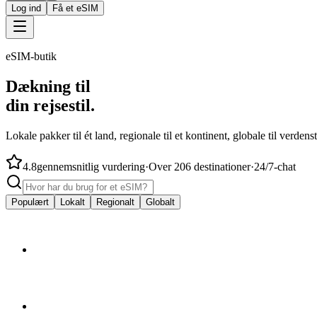
Log ind
Få et eSIM
eSIM-butik
Dækning til
din rejsestil.
Lokale pakker til ét land, regionale til et kontinent, globale til verdens
4.8
gennemsnitlig vurdering
·
Over 206 destinationer
·
24/7-chat
Populært
Lokalt
Regionalt
Globalt
fra
$4.50
🇦🇺