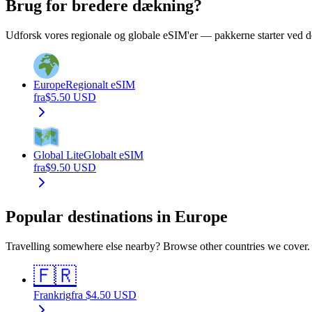
Brug for bredere dækning?
Udforsk vores regionale og globale eSIM'er — pakkerne starter ved de
Europe
Regionalt eSIM
fra
$
5.50
USD
Global Lite
Globalt eSIM
fra
$
9.50
USD
Popular destinations in Europe
Travelling somewhere else nearby? Browse other countries we cover.
🇫🇷
Frankrig
fra
$
4.50
USD