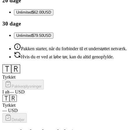
20 dage
Unlimited
$62.00
USD
30 dage
Unlimited
$79.50
USD
Pakken starter, når du forbinder til et understøttet netværk.
Hvis du er ved at løbe tør, kan du altid genopfylde.
🇹🇷
Tyrkiet
Pakkeoplysninger
I alt
—
USD
🇹🇷
Tyrkiet
—
USD
Detaljer