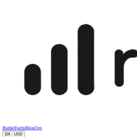
Butik
Hjælp
Blog
Om
DA · USD