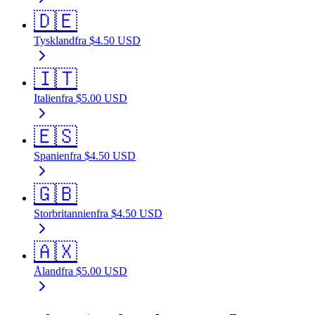
🇩🇪
Tyskland
fra
$
4.50
USD
🇮🇹
Italien
fra
$
5.00
USD
🇪🇸
Spanien
fra
$
4.50
USD
🇬🇧
Storbritannien
fra
$
4.50
USD
🇦🇽
Åland
fra
$
5.00
USD