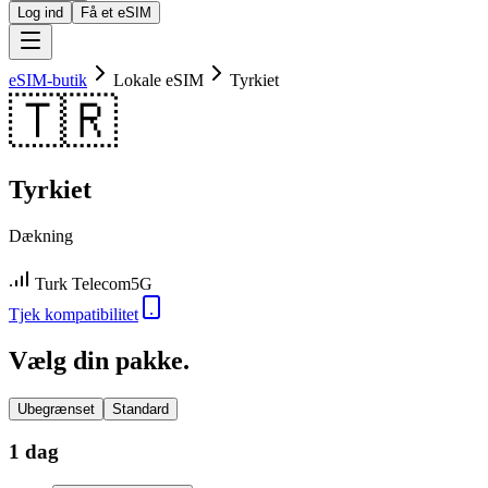
Log ind
Få et eSIM
eSIM-butik
Lokale eSIM
Tyrkiet
🇹🇷
Tyrkiet
Dækning
Turk Telecom
5G
Tjek kompatibilitet
Vælg din pakke.
Ubegrænset
Standard
1 dag