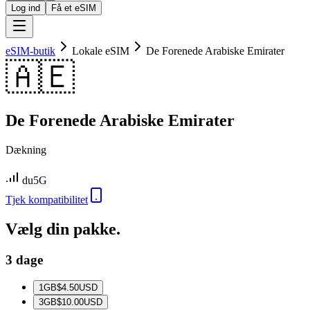
Log ind
Få et eSIM
eSIM-butik
Lokale eSIM
De Forenede Arabiske Emirater
🇦🇪
De Forenede Arabiske Emirater
Dækning
du
5G
Tjek kompatibilitet
Vælg din pakke.
3 dage
1
GB
$4.50
USD
3
GB
$10.00
USD