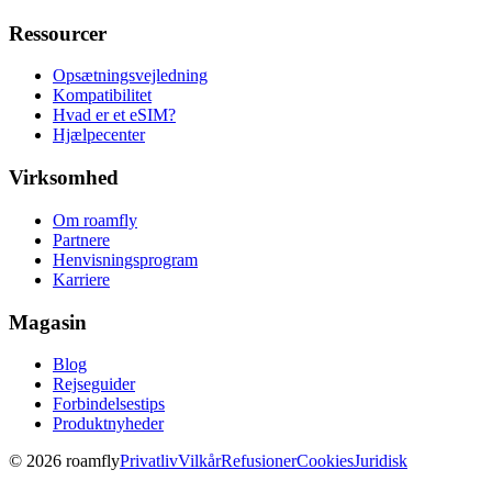
Ressourcer
Opsætningsvejledning
Kompatibilitet
Hvad er et eSIM?
Hjælpecenter
Virksomhed
Om roamfly
Partnere
Henvisningsprogram
Karriere
Magasin
Blog
Rejseguider
Forbindelsestips
Produktnyheder
© 2026 roamfly
Privatliv
Vilkår
Refusioner
Cookies
Juridisk