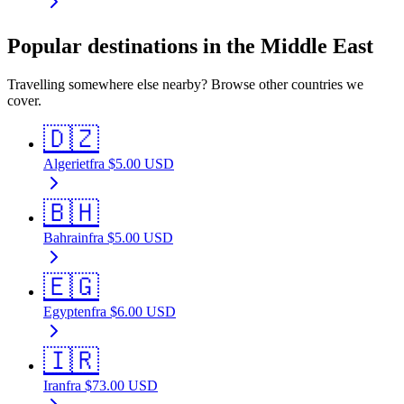
Popular destinations in the Middle East
Travelling somewhere else nearby? Browse other countries we
cover.
🇩🇿
Algeriet
fra
$
5.00
USD
🇧🇭
Bahrain
fra
$
5.00
USD
🇪🇬
Egypten
fra
$
6.00
USD
🇮🇷
Iran
fra
$
73.00
USD