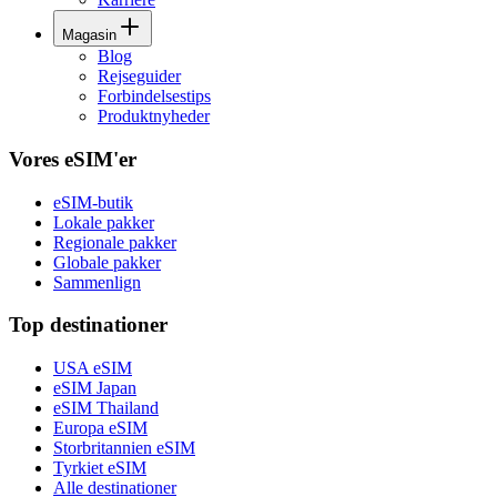
Magasin
Blog
Rejseguider
Forbindelsestips
Produktnyheder
Vores eSIM'er
eSIM-butik
Lokale pakker
Regionale pakker
Globale pakker
Sammenlign
Top destinationer
USA eSIM
eSIM Japan
eSIM Thailand
Europa eSIM
Storbritannien eSIM
Tyrkiet eSIM
Alle destinationer