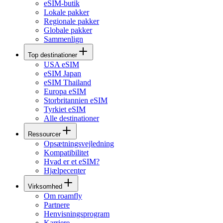
eSIM-butik
Lokale pakker
Regionale pakker
Globale pakker
Sammenlign
Top destinationer
USA eSIM
eSIM Japan
eSIM Thailand
Europa eSIM
Storbritannien eSIM
Tyrkiet eSIM
Alle destinationer
Ressourcer
Opsætningsvejledning
Kompatibilitet
Hvad er et eSIM?
Hjælpecenter
Virksomhed
Om roamfly
Partnere
Henvisningsprogram
Karriere