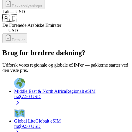
Pakkeoplysninger
I alt
—
USD
🇦🇪
De Forenede Arabiske Emirater
—
USD
Detaljer
Brug for bredere dækning?
Udforsk vores regionale og globale eSIM'er — pakkerne starter ved
den viste pris.
Middle East & North Africa
Regionalt eSIM
fra
$
7.50
USD
Global Lite
Globalt eSIM
fra
$
9.50
USD