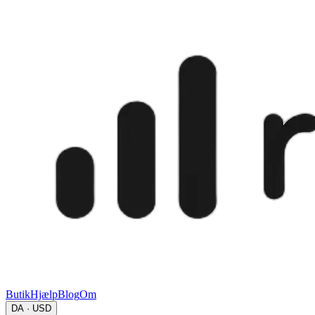
Butik
Hjælp
Blog
Om
DA · USD