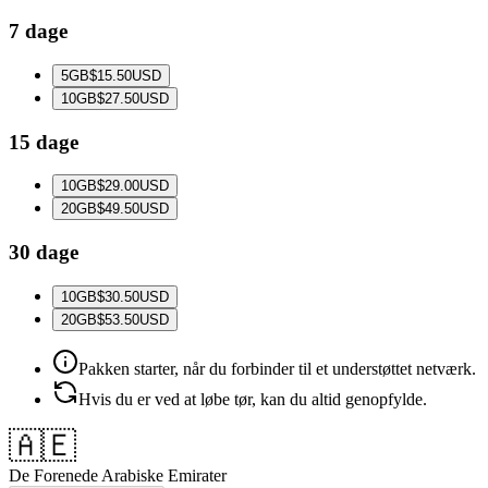
7 dage
5
GB
$15.50
USD
10
GB
$27.50
USD
15 dage
10
GB
$29.00
USD
20
GB
$49.50
USD
30 dage
10
GB
$30.50
USD
20
GB
$53.50
USD
Pakken starter, når du forbinder til et understøttet netværk.
Hvis du er ved at løbe tør, kan du altid genopfylde.
🇦🇪
De Forenede Arabiske Emirater