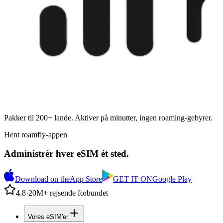
Pakker til 200+ lande. Aktiver på minutter, ingen roaming-gebyrer.
Hent roamfly-appen
Administrér hver eSIM ét sted.
Download on the
App Store
GET IT ON
Google Play
4.8
·
20M+ rejsende forbundet
Vores eSIM'er