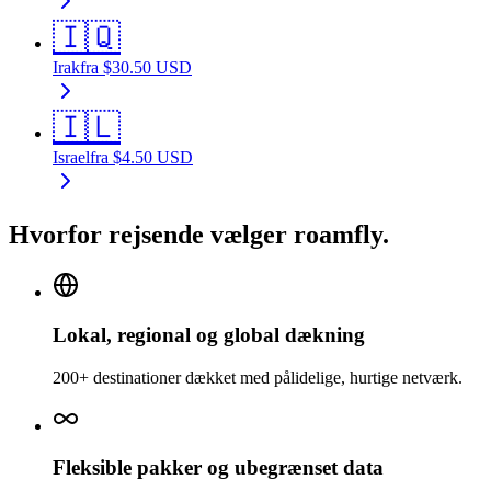
🇮🇶
Irak
fra
$
30.50
USD
🇮🇱
Israel
fra
$
4.50
USD
Hvorfor rejsende vælger roamfly.
Lokal, regional og global dækning
200+ destinationer dækket med pålidelige, hurtige netværk.
Fleksible pakker og ubegrænset data