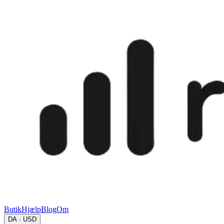
Butik
Hjælp
Blog
Om
DA · USD