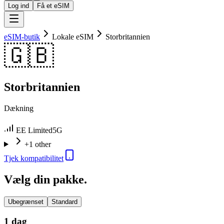
Log ind
Få et eSIM
eSIM-butik
Lokale eSIM
Storbritannien
🇬🇧
Storbritannien
Dækning
EE Limited
5G
+1 other
Tjek kompatibilitet
Vælg din pakke.
Ubegrænset
Standard
1 dag