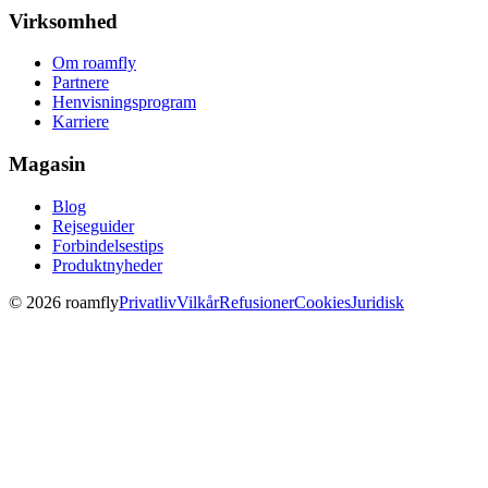
Virksomhed
Om roamfly
Partnere
Henvisningsprogram
Karriere
Magasin
Blog
Rejseguider
Forbindelsestips
Produktnyheder
© 2026 roamfly
Privatliv
Vilkår
Refusioner
Cookies
Juridisk