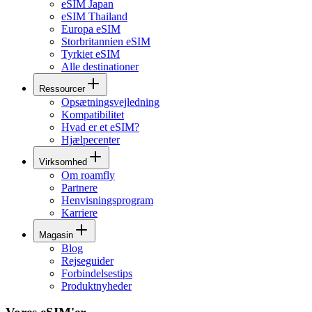
eSIM Japan
eSIM Thailand
Europa eSIM
Storbritannien eSIM
Tyrkiet eSIM
Alle destinationer
Ressourcer
Opsætningsvejledning
Kompatibilitet
Hvad er et eSIM?
Hjælpecenter
Virksomhed
Om roamfly
Partnere
Henvisningsprogram
Karriere
Magasin
Blog
Rejseguider
Forbindelsestips
Produktnyheder