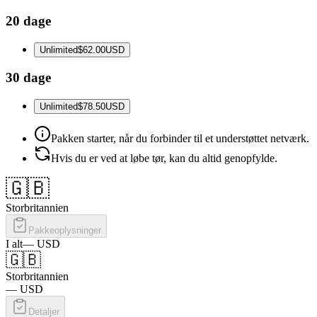
20 dage
Unlimited
$62.00
USD
30 dage
Unlimited
$78.50
USD
Pakken starter, når du forbinder til et understøttet netværk.
Hvis du er ved at løbe tør, kan du altid genopfylde.
🇬🇧
Storbritannien
Pakkeoplysninger
I alt
—
USD
🇬🇧
Storbritannien
—
USD
Detaljer