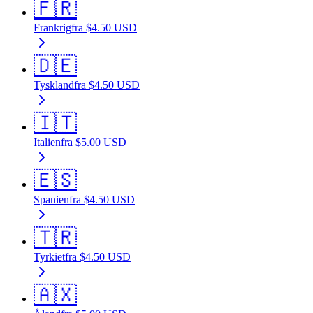
🇫🇷
Frankrig
fra
$
4.50
USD
🇩🇪
Tyskland
fra
$
4.50
USD
🇮🇹
Italien
fra
$
5.00
USD
🇪🇸
Spanien
fra
$
4.50
USD
🇹🇷
Tyrkiet
fra
$
4.50
USD
🇦🇽