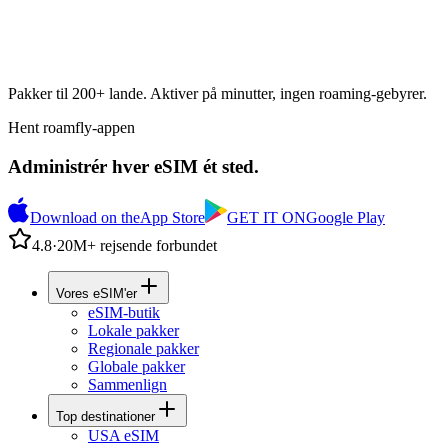
Pakker til 200+ lande. Aktiver på minutter, ingen roaming-gebyrer.
Hent roamfly-appen
Administrér hver eSIM ét sted.
Download on the
App Store
GET IT ON
Google Play
4.8
·
20M+ rejsende forbundet
Vores eSIM'er
eSIM-butik
Lokale pakker
Regionale pakker
Globale pakker
Sammenlign
Top destinationer
USA eSIM