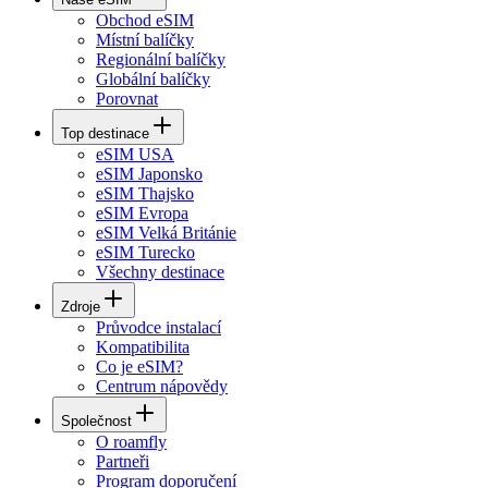
Obchod eSIM
Místní balíčky
Regionální balíčky
Globální balíčky
Porovnat
Top destinace
eSIM USA
eSIM Japonsko
eSIM Thajsko
eSIM Evropa
eSIM Velká Británie
eSIM Turecko
Všechny destinace
Zdroje
Průvodce instalací
Kompatibilita
Co je eSIM?
Centrum nápovědy
Společnost
O roamfly
Partneři
Program doporučení