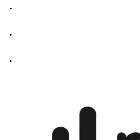
🇦🇪
od
$4.50
🇬🇧
od
$4.50
🇺🇸
od
$4.50