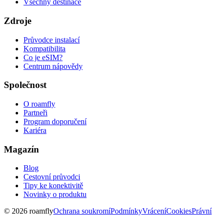
Všechny destinace
Zdroje
Průvodce instalací
Kompatibilita
Co je eSIM?
Centrum nápovědy
Společnost
O roamfly
Partneři
Program doporučení
Kariéra
Magazín
Blog
Cestovní průvodci
Tipy ke konektivitě
Novinky o produktu
© 2026 roamfly
Ochrana soukromí
Podmínky
Vrácení
Cookies
Právní