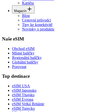
Kariéra
Magazín
Blog
Cestovní průvodci
Tipy ke konektivitě
Novinky o produktu
Naše eSIM
Obchod eSIM
Místní balíčky
Regionální balíčky
Globální balíčky
Porovnat
Top destinace
eSIM USA
eSIM Japonsko
eSIM Thajsko
eSIM Evropa
eSIM Velká Británie
eSIM Turecko