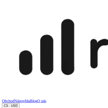
Obchod
Nápověda
Blog
O nás
CS · USD