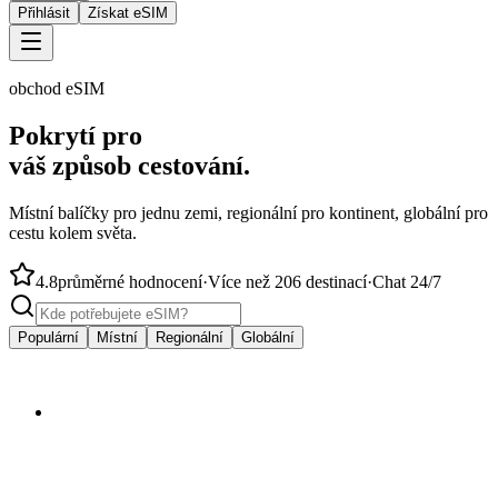
Přihlásit
Získat eSIM
obchod eSIM
Pokrytí pro
váš způsob cestování.
Místní balíčky pro jednu zemi, regionální pro kontinent, globální pro
cestu kolem světa.
4.8
průměrné hodnocení
·
Více než 206 destinací
·
Chat 24/7
Populární
Místní
Regionální
Globální
od
$4.50
🇦🇺