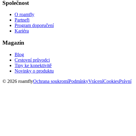
Společnost
O roamfly
Partneři
Program doporučení
Kariéra
Magazín
Blog
Cestovní průvodci
Tipy ke konektivitě
Novinky o produktu
© 2026 roamfly
Ochrana soukromí
Podmínky
Vrácení
Cookies
Právní