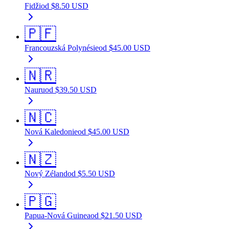
Fidži
od
$
8.50
USD
🇵🇫
Francouzská Polynésie
od
$
45.00
USD
🇳🇷
Nauru
od
$
39.50
USD
🇳🇨
Nová Kaledonie
od
$
45.00
USD
🇳🇿
Nový Zéland
od
$
5.50
USD
🇵🇬
Papua-Nová Guinea
od
$
21.50
USD