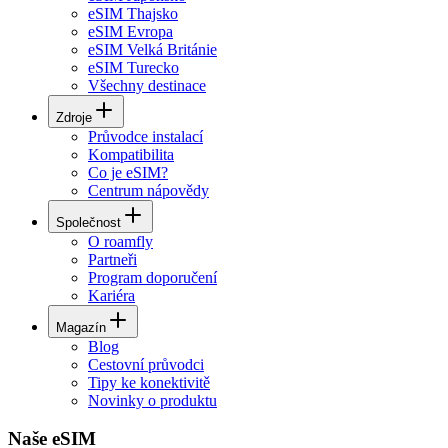
eSIM Thajsko
eSIM Evropa
eSIM Velká Británie
eSIM Turecko
Všechny destinace
Zdroje
Průvodce instalací
Kompatibilita
Co je eSIM?
Centrum nápovědy
Společnost
O roamfly
Partneři
Program doporučení
Kariéra
Magazín
Blog
Cestovní průvodci
Tipy ke konektivitě
Novinky o produktu
Naše eSIM