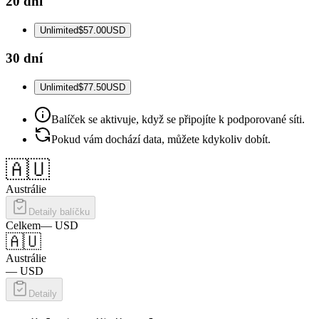
20 dní
Unlimited
$57.00
USD
30 dní
Unlimited
$77.50
USD
Balíček se aktivuje, když se připojíte k podporované síti.
Pokud vám dochází data, můžete kdykoliv dobít.
🇦🇺
Austrálie
Detaily balíčku
Celkem
—
USD
🇦🇺
Austrálie
—
USD
Detaily