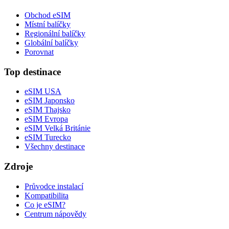
Obchod eSIM
Místní balíčky
Regionální balíčky
Globální balíčky
Porovnat
Top destinace
eSIM USA
eSIM Japonsko
eSIM Thajsko
eSIM Evropa
eSIM Velká Británie
eSIM Turecko
Všechny destinace
Zdroje
Průvodce instalací
Kompatibilita
Co je eSIM?
Centrum nápovědy