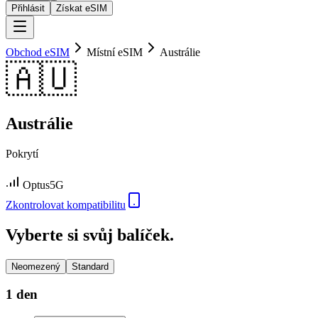
Přihlásit
Získat eSIM
Obchod eSIM
Místní eSIM
Austrálie
🇦🇺
Austrálie
Pokrytí
Optus
5G
Zkontrolovat kompatibilitu
Vyberte si svůj balíček.
Neomezený
Standard
1 den