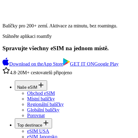
Balíčky pro 200+ zemí. Aktivace za minutu, bez roamingu.
Stáhněte aplikaci roamfly
Spravujte všechny eSIM na jednom místě.
Download on the
App Store
GET IT ON
Google Play
4.8
·
20M+ cestovatelů připojeno
Naše eSIM
Obchod eSIM
Místní balíčky
Regionální balíčky
Globální balíčky
Porovnat
Top destinace
eSIM USA
eSIM Japonsko