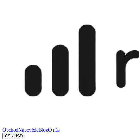
Obchod
Nápověda
Blog
O nás
CS · USD