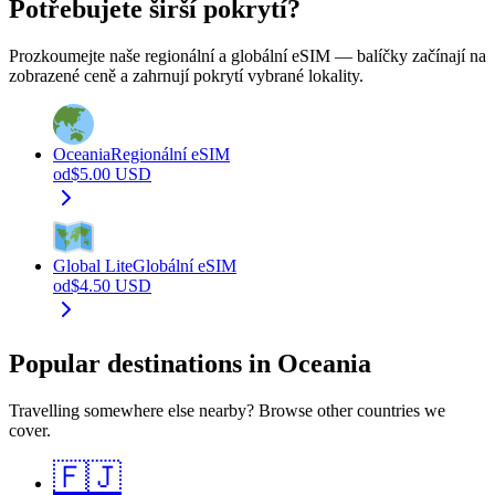
Potřebujete širší pokrytí?
Prozkoumejte naše regionální a globální eSIM — balíčky začínají na
zobrazené ceně a zahrnují pokrytí vybrané lokality.
Oceania
Regionální eSIM
od
$
5.00
USD
Global Lite
Globální eSIM
od
$
4.50
USD
Popular destinations in Oceania
Travelling somewhere else nearby? Browse other countries we
cover.
🇫🇯