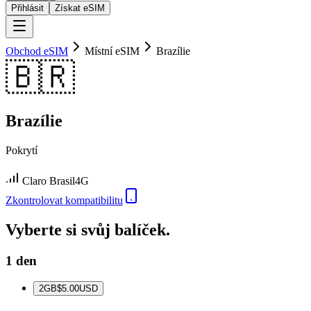
Přihlásit
Získat eSIM
Obchod eSIM
Místní eSIM
Brazílie
🇧🇷
Brazílie
Pokrytí
Claro Brasil
4G
Zkontrolovat kompatibilitu
Vyberte si svůj balíček.
1 den
2
GB
$5.00
USD