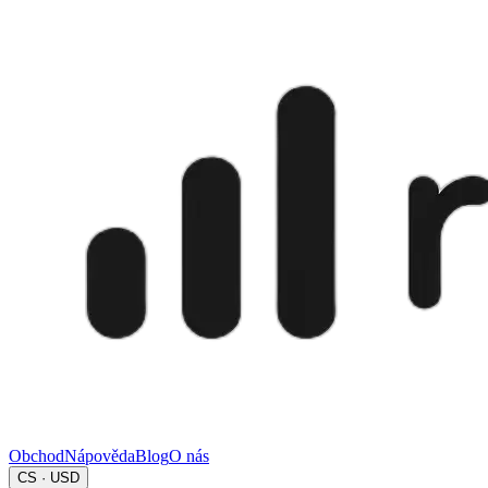
Obchod
Nápověda
Blog
O nás
CS · USD