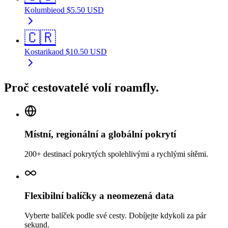
Kolumbie
od
$
5.50
USD
🇨🇷
Kostarika
od
$
10.50
USD
Proč cestovatelé volí roamfly.
Místní, regionální a globální pokrytí
200+ destinací pokrytých spolehlivými a rychlými sítěmi.
Flexibilní balíčky a neomezená data
Vyberte balíček podle své cesty. Dobíjejte kdykoli za pár
sekund.