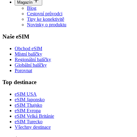
Magazín
Blog
Cestovní průvodci
Tipy ke konektivitě
Novinky o produktu
Naše eSIM
Obchod eSIM
Místní balíčky
Regionální balíčky
Globální balíčky
Porovnat
Top destinace
eSIM USA
eSIM Japonsko
eSIM Thajsko
eSIM Evropa
eSIM Velká Británie
eSIM Turecko
Všechny destinace