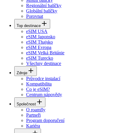
Místní balíčky
Regionální balíčky
Globální balíčky
Porovnat
Top destinace
eSIM USA
eSIM Japonsko
eSIM Thajsko
eSIM Evropa
eSIM Velká Británie
eSIM Turecko
Všechny destinace
Zdroje
Průvodce instalací
Kompatibilita
Co je eSIM?
Centrum nápovědy
Společnost
O roamfly
Partneři
Program doporučení
Kariéra