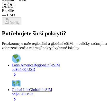
🇧🇷
Brazílie
—
USD
Detaily
Potřebujete širší pokrytí?
Prozkoumejte naše regionální a globální eSIM — balíčky začínají na
zobrazené ceně a zahrnují pokrytí vybrané lokality.
Latin America
Regionální eSIM
od
$
64.00
USD
Global Lite
Globální eSIM
od
$
4.50
USD