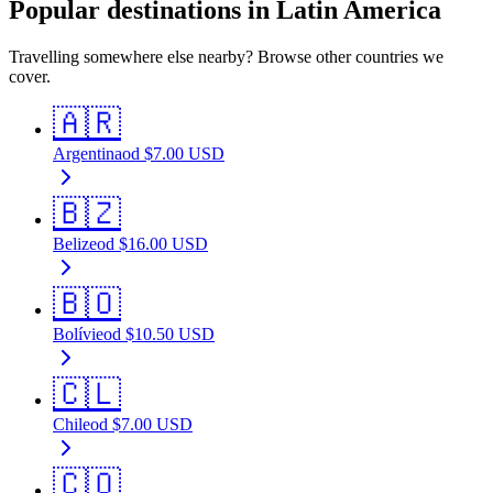
Popular destinations in Latin America
Travelling somewhere else nearby? Browse other countries we
cover.
🇦🇷
Argentina
od
$
7.00
USD
🇧🇿
Belize
od
$
16.00
USD
🇧🇴
Bolívie
od
$
10.50
USD
🇨🇱
Chile
od
$
7.00
USD
🇨🇴