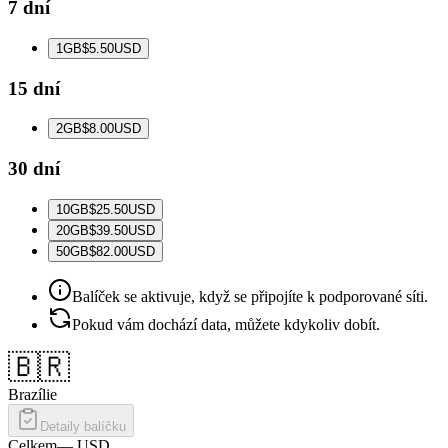
7 dní
1
GB
$5.50
USD
15 dní
2
GB
$8.00
USD
30 dní
10
GB
$25.50
USD
20
GB
$39.50
USD
50
GB
$82.00
USD
Balíček se aktivuje, když se připojíte k podporované síti.
Pokud vám dochází data, můžete kdykoliv dobít.
🇧🇷
Brazílie
Detaily balíčku
Celkem
—
USD