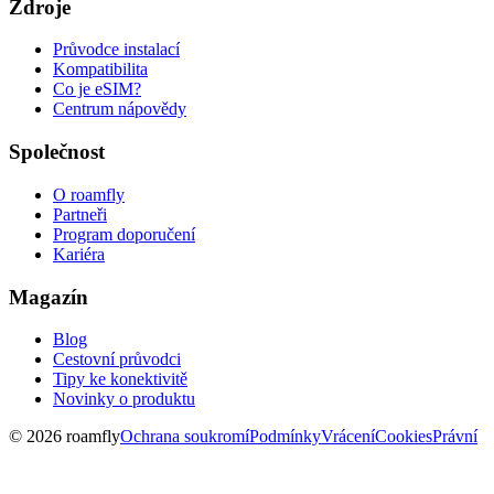
Zdroje
Průvodce instalací
Kompatibilita
Co je eSIM?
Centrum nápovědy
Společnost
O roamfly
Partneři
Program doporučení
Kariéra
Magazín
Blog
Cestovní průvodci
Tipy ke konektivitě
Novinky o produktu
© 2026 roamfly
Ochrana soukromí
Podmínky
Vrácení
Cookies
Právní