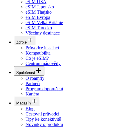
eSIM USA
eSIM Japonsko
eSIM Thajsko
eSIM Evropa
eSIM Velká Británie
eSIM Turecko
Všechny destinace
Zdroje
Průvodce instalací
Kompatibilita
Co je eSIM?
Centrum nápovědy
Společnost
O roamfly
Partneři
Program doporučení
Kariéra
Magazín
Blog
Cestovní průvodci
Tipy ke konektivitě
Novinky o produktu