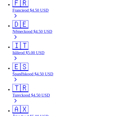
🇫🇷
Francie
od
$
4.50
USD
🇩🇪
Německo
od
$
4.50
USD
🇮🇹
Itálie
od
$
5.00
USD
🇪🇸
Španělsko
od
$
4.50
USD
🇹🇷
Turecko
od
$
4.50
USD
🇦🇽