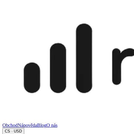
Obchod
Nápověda
Blog
O nás
CS · USD