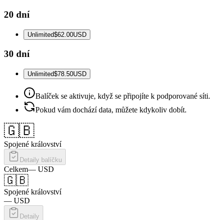
20 dní
Unlimited
$62.00
USD
30 dní
Unlimited
$78.50
USD
Balíček se aktivuje, když se připojíte k podporované síti.
Pokud vám dochází data, můžete kdykoliv dobít.
🇬🇧
Spojené království
Detaily balíčku
Celkem
—
USD
🇬🇧
Spojené království
—
USD
Detaily