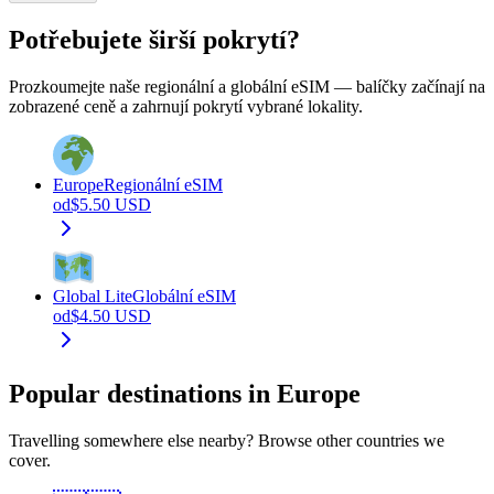
Potřebujete širší pokrytí?
Prozkoumejte naše regionální a globální eSIM — balíčky začínají na
zobrazené ceně a zahrnují pokrytí vybrané lokality.
Europe
Regionální eSIM
od
$
5.50
USD
Global Lite
Globální eSIM
od
$
4.50
USD
Popular destinations in Europe
Travelling somewhere else nearby? Browse other countries we
cover.