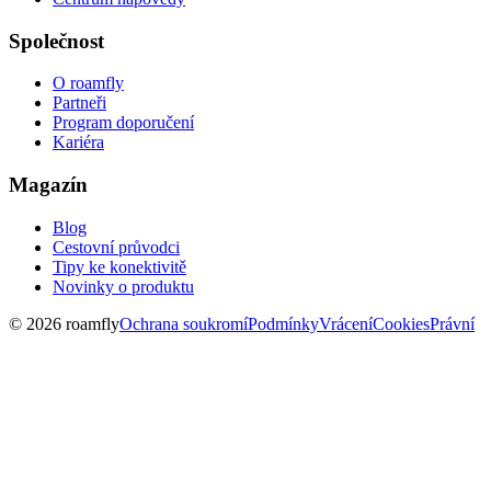
Společnost
O roamfly
Partneři
Program doporučení
Kariéra
Magazín
Blog
Cestovní průvodci
Tipy ke konektivitě
Novinky o produktu
© 2026 roamfly
Ochrana soukromí
Podmínky
Vrácení
Cookies
Právní