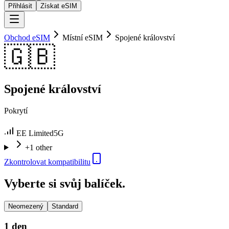
Přihlásit
Získat eSIM
Obchod eSIM
Místní eSIM
Spojené království
🇬🇧
Spojené království
Pokrytí
EE Limited
5G
+1 other
Zkontrolovat kompatibilitu
Vyberte si svůj balíček.
Neomezený
Standard
1 den