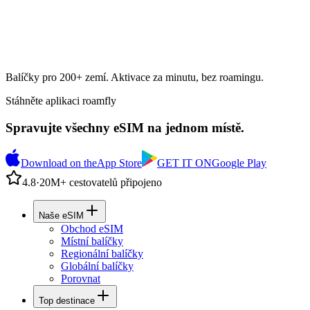
Balíčky pro 200+ zemí. Aktivace za minutu, bez roamingu.
Stáhněte aplikaci roamfly
Spravujte všechny eSIM na jednom místě.
Download on the
App Store
GET IT ON
Google Play
4.8
·
20M+ cestovatelů připojeno
Naše eSIM
Obchod eSIM
Místní balíčky
Regionální balíčky
Globální balíčky
Porovnat
Top destinace