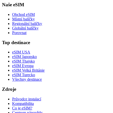
Naše eSIM
Obchod eSIM
Místní balíčky
Regionální balíčky
Globální balíčky
Porovnat
Top destinace
eSIM USA
eSIM Japonsko
eSIM Thajsko
eSIM Evropa
eSIM Velká Británie
eSIM Turecko
Všechny destinace
Zdroje
Průvodce instalací
Kompatibilita
Co je eSIM?
Centrum nápovědy