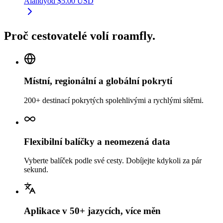
Ålandy
od
$
5.00
USD
Proč cestovatelé volí roamfly.
Místní, regionální a globální pokrytí
200+ destinací pokrytých spolehlivými a rychlými sítěmi.
Flexibilní balíčky a neomezená data
Vyberte balíček podle své cesty. Dobíjejte kdykoli za pár
sekund.
Aplikace v 50+ jazycích, více měn