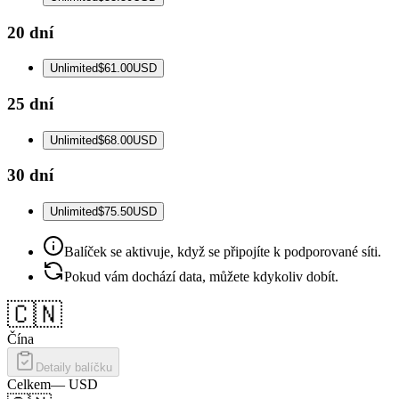
20 dní
Unlimited
$61.00
USD
25 dní
Unlimited
$68.00
USD
30 dní
Unlimited
$75.50
USD
Balíček se aktivuje, když se připojíte k podporované síti.
Pokud vám dochází data, můžete kdykoliv dobít.
🇨🇳
Čína
Detaily balíčku
Celkem
—
USD