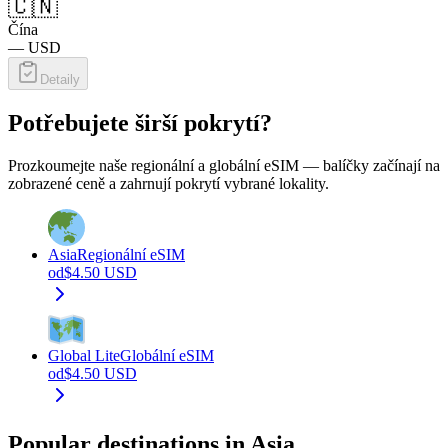
🇨🇳
Čína
—
USD
Detaily
Potřebujete širší pokrytí?
Prozkoumejte naše regionální a globální eSIM — balíčky začínají na
zobrazené ceně a zahrnují pokrytí vybrané lokality.
Asia
Regionální eSIM
od
$
4.50
USD
Global Lite
Globální eSIM
od
$
4.50
USD
Popular destinations in Asia