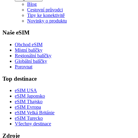
Blog
Cestovní průvodci
Tipy ke konektivitě
Novinky o produktu
Naše eSIM
Obchod eSIM
Místní balíčky
Regionální balíčky
Globální balíčky
Porovnat
Top destinace
eSIM USA
eSIM Japonsko
eSIM Thajsko
eSIM Evropa
eSIM Velká Británie
eSIM Turecko
Všechny destinace
Zdroje