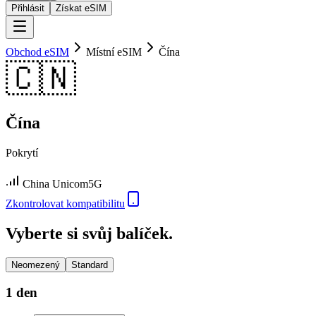
Přihlásit
Získat eSIM
Obchod eSIM
Místní eSIM
Čína
🇨🇳
Čína
Pokrytí
China Unicom
5G
Zkontrolovat kompatibilitu
Vyberte si svůj balíček.
Neomezený
Standard
1 den