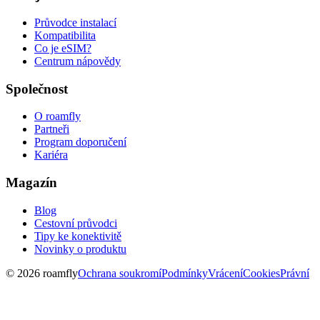
Průvodce instalací
Kompatibilita
Co je eSIM?
Centrum nápovědy
Společnost
O roamfly
Partneři
Program doporučení
Kariéra
Magazín
Blog
Cestovní průvodci
Tipy ke konektivitě
Novinky o produktu
© 2026 roamfly
Ochrana soukromí
Podmínky
Vrácení
Cookies
Právní