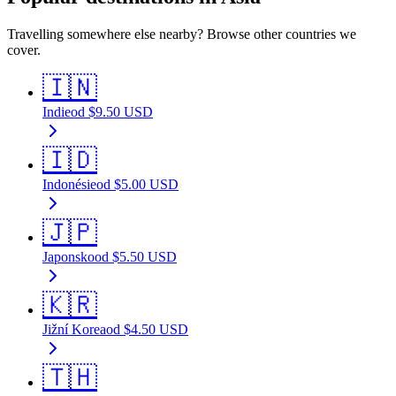
Travelling somewhere else nearby? Browse other countries we
cover.
🇮🇳
Indie
od
$
9.50
USD
🇮🇩
Indonésie
od
$
5.00
USD
🇯🇵
Japonsko
od
$
5.50
USD
🇰🇷
Jižní Korea
od
$
4.50
USD
🇹🇭