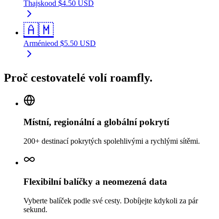
Thajsko
od
$
4.50
USD
🇦🇲
Arménie
od
$
5.50
USD
Proč cestovatelé volí roamfly.
Místní, regionální a globální pokrytí
200+ destinací pokrytých spolehlivými a rychlými sítěmi.
Flexibilní balíčky a neomezená data
Vyberte balíček podle své cesty. Dobíjejte kdykoli za pár
sekund.