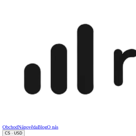
Obchod
Nápověda
Blog
O nás
CS · USD