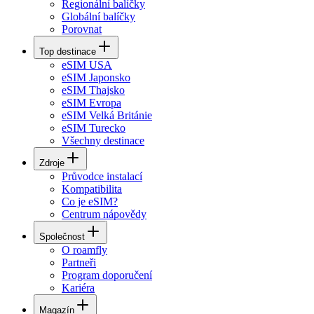
Regionální balíčky
Globální balíčky
Porovnat
Top destinace
eSIM USA
eSIM Japonsko
eSIM Thajsko
eSIM Evropa
eSIM Velká Británie
eSIM Turecko
Všechny destinace
Zdroje
Průvodce instalací
Kompatibilita
Co je eSIM?
Centrum nápovědy
Společnost
O roamfly
Partneři
Program doporučení
Kariéra
Magazín