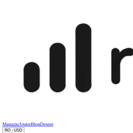
Magazin
Ajutor
Blog
Despre
RO · USD