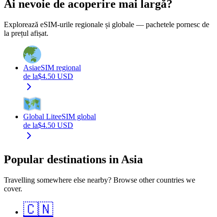
Ai nevoie de acoperire mai largă?
Explorează eSIM-urile regionale și globale — pachetele pornesc de
la prețul afișat.
Asia
eSIM regional
de la
$
4.50
USD
Global Lite
eSIM global
de la
$
4.50
USD
Popular destinations in Asia
Travelling somewhere else nearby? Browse other countries we
cover.
🇨🇳