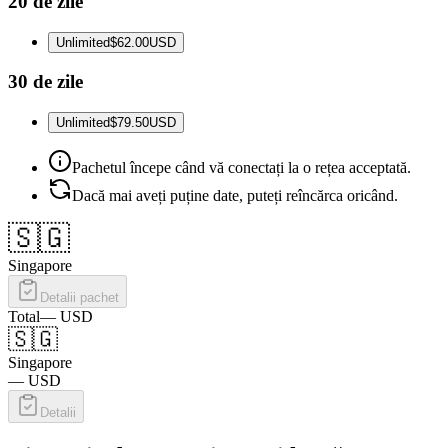
20 de zile
Unlimited
$62.00
USD
30 de zile
Unlimited
$79.50
USD
Pachetul începe când vă conectați la o rețea acceptată.
Dacă mai aveți puține date, puteți reîncărca oricând.
🇸🇬
Singapore
Detalii pachet
Total
—
USD
🇸🇬
Singapore
—
USD
Detalii