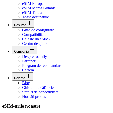
eSIM Europa
eSIM Marea Britanie
eSIM Turcia
Toate destinațiile
Resurse
Ghid de configurare
Compatibilitate
Ce este un eSIM?
Centru de ajutor
Companie
Despre roamfly
Parteneri
Program de recomandare
Carieră
Revista
Blog
Ghiduri de călătorie
Sfaturi de conectivitate
Noutăți produs
eSIM-urile noastre