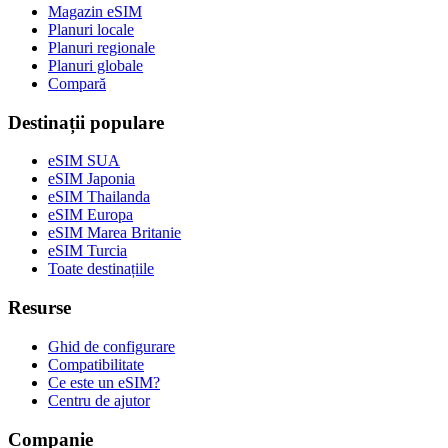
Magazin eSIM
Planuri locale
Planuri regionale
Planuri globale
Compară
Destinații populare
eSIM SUA
eSIM Japonia
eSIM Thailanda
eSIM Europa
eSIM Marea Britanie
eSIM Turcia
Toate destinațiile
Resurse
Ghid de configurare
Compatibilitate
Ce este un eSIM?
Centru de ajutor
Companie