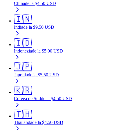
China
de la
$
4.50
USD
🇮🇳
India
de la
$
9.50
USD
🇮🇩
Indonezia
de la
$
5.00
USD
🇯🇵
Japonia
de la
$
5.50
USD
🇰🇷
Coreea de Sud
de la
$
4.50
USD
🇹🇭
Thailanda
de la
$
4.50
USD