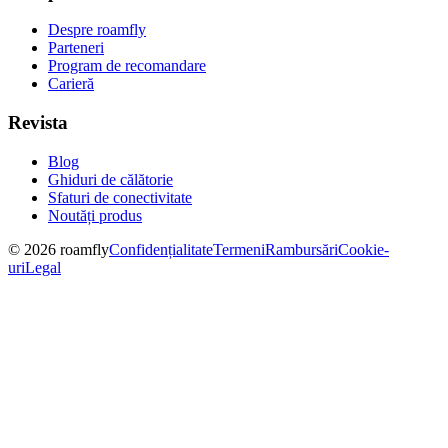
Despre roamfly
Parteneri
Program de recomandare
Carieră
Revista
Blog
Ghiduri de călătorie
Sfaturi de conectivitate
Noutăți produs
© 2026 roamfly
Confidențialitate
Termeni
Rambursări
Cookie-
uri
Legal