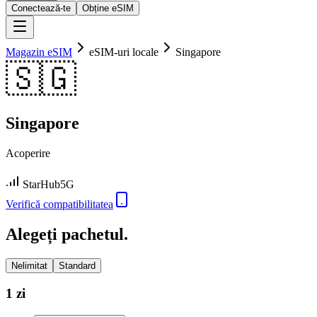
Conectează-te
Obține eSIM
Magazin eSIM
eSIM-uri locale
Singapore
🇸🇬
Singapore
Acoperire
StarHub
5G
Verifică compatibilitatea
Alegeți pachetul.
Nelimitat
Standard
1 zi