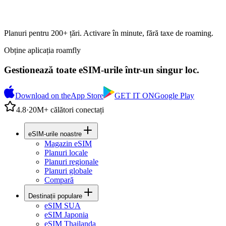
Planuri pentru 200+ țări. Activare în minute, fără taxe de roaming.
Obține aplicația roamfly
Gestionează toate eSIM-urile într-un singur loc.
Download on the
App Store
GET IT ON
Google Play
4.8
·
20M+ călători conectați
eSIM-urile noastre
Magazin eSIM
Planuri locale
Planuri regionale
Planuri globale
Compară
Destinații populare
eSIM SUA
eSIM Japonia
eSIM Thailanda