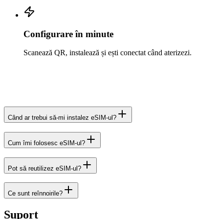
Configurare în minute
Scanează QR, instalează și ești conectat când aterizezi.
Când ar trebui să-mi instalez eSIM-ul?
Cum îmi folosesc eSIM-ul?
Pot să reutilizez eSIM-ul?
Ce sunt reînnoirile?
Suport